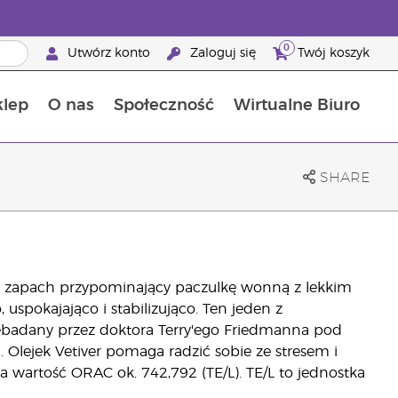
0
Utwórz konto
Zaloguj się
Twój koszyk
klep
O nas
Społeczność
Wirtualne Biuro
ia szansa: 50% zniżki na produkty do pielęgnacji skóry
Dowiedz się więcej o składnikach pokarmowych
Przewodnik po suplementach diety Young Living
Jak używać olejków eterycznych
Korzyści z bycia Brand Partnerem Young Living
SHARE
isty zapach przypominający paczulkę wonną z lekkim
 uspokajająco i stabilizująco. Ten jeden z
zebadany przez doktora Terry'ego Friedmanna pod
lejek Vetiver pomaga radzić sobie ze stresem i
a wartość ORAC ok. 742,792 (TE/L). TE/L to jednostka