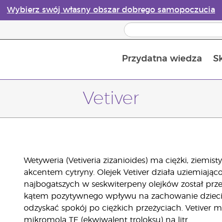
Wybierz swój własny obszar dobrego samopoczucia
Przydatna wiedza
S
Przewodnik po dyfuzorach olejków eterycznych online
Ostatn
Vetiver
Wetyweria (Vetiveria zizanioides) ma ciężki, ziem
akcentem cytryny. Olejek Vetiver działa uziemiająco,
najbogatszych w seskwiterpeny olejków został pr
kątem pozytywnego wpływu na zachowanie dzieci. O
odzyskać spokój po ciężkich przeżyciach. Vetiver m
mikromola TE (ekwiwalent troloksu) na litr.