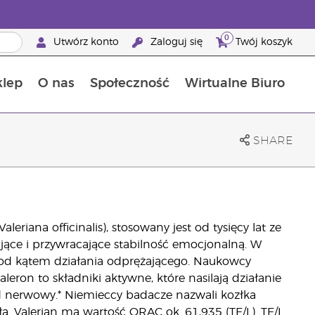
0
Utwórz konto
Zaloguj się
Twój koszyk
klep
O nas
Społeczność
Wirtualne Biuro
ia szansa: 50% zniżki na produkty do pielęgnacji skóry
Dowiedz się więcej o składnikach pokarmowych
Przewodnik po suplementach diety Young Living
Jak używać olejków eterycznych
Korzyści z bycia Brand Partnerem Young Living
SHARE
eriana officinalis), stosowany jest od tysięcy lat ze
jące i przywracające stabilność emocjonalną. W
 pod kątem działania odprężającego. Naukowcy
leron to składniki aktywne, które nasilają działanie
d nerwowy.* Niemieccy badacze nazwali kozłka
a. Valerian ma wartość ORAC ok. 61,935 (TE/L). TE/L