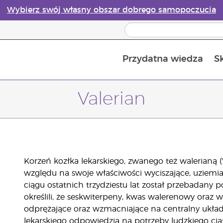
Wybierz swój własny obszar dobrego samopoczucia
Przydatna wiedza
S
Przewodnik po dyfuzorach olejków eterycznych online
Ostatn
Valerian
Korzeń kozłka lekarskiego, zwanego też walerianą (Val
względu na swoje właściwości wyciszające, uziemia
ciągu ostatnich trzydziestu lat został przebadany
określili, że seskwiterpeny, kwas walerenowy oraz wa
odprężające oraz wzmacniające na centralny ukła
lekarskiego odpowiedzią na potrzeby ludzkiego ciał