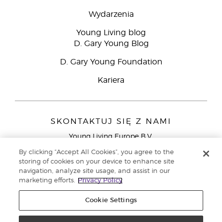
Wydarzenia
Young Living blog
D. Gary Young Blog
D. Gary Young Foundation
Kariera
SKONTAKTUJ SIĘ Z NAMI
Young Living Europe B.V.
Peizerweg 97
By clicking “Accept All Cookies”, you agree to the
9727 AJ Groningen
storing of cookies on your device to enhance site
Holandia
navigation, analyze site usage, and assist in our
marketing efforts.
Privacy Policy
Young Living Europe Ltd - Europejska siedziba
główna:+44 (0) 20 3935 9000
Cookie Settings
Copyright © 2021 Young Living Essential Oils. Wszystkie prawa