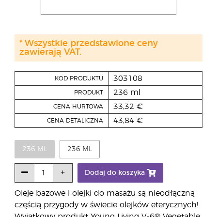
* Wszystkie przedstawione ceny
zawierają VAT.
303108
KOD PRODUKTU
236 ml
PRODUKT
33,32 €
CENA HURTOWA
43,84 €
CENA DETALICZNA
236 ML
236 ML
Dodaj do koszyka
Oleje bazowe i olejki do masażu są nieodłączną
częścią przygody w świecie olejków eterycznych!
Wyjątkowy produkt Young Living V-6® Vegetable