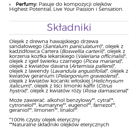
Perfumy:
Pasuje do kompozycji olejków
Highest Potential, Live Your Passion i Sensation.
Składniki
Olejek z drewna hawajskiego drzewa
sandałowego (
Santalum paniculatum
)*, olejek z
kadzidłowca Cartera (
Boswellia carterii
)*, olejek z
korzenia kozłka lekarskiego (
Valeriana officinalis
)*,
olejek z igieł świerku czarnego (
Picea mariana
)*,
olejek z kwiatów davana (
Artemisia pallens
)*,
olejek z lawendy (
Lavandula angustifolia
)*, olejek z
kwiatów geranium (
Pelargonium graveolens
)*,
olejek z kwiatów kocanki włoskiej (
Helichrysum
italicum
)*, olejek z liści limonki kaffir (
Citrus
hystrix
)*, olejek z kwiatów róży (
Rosa damascena
)*
Może zawierać: alkohol benzylowy**, cytral**,
cytronelol**, kumarynę**, eugenol**, farnezol**,
geraniol**, limonen**, linalol**.
*100% czysty olejek eteryczny
**Naturalne składniki olejków eterycznych