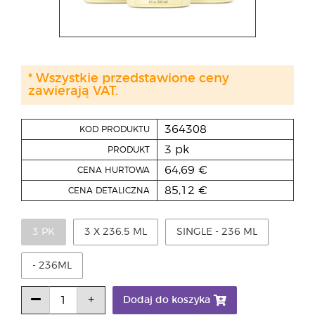
* Wszystkie przedstawione ceny
zawierają VAT.
364308
KOD PRODUKTU
3 pk
PRODUKT
64,69 €
CENA HURTOWA
85,12 €
CENA DETALICZNA
3 PK
3 X 236.5 ML
SINGLE - 236 ML
- 236ML
Dodaj do koszyka