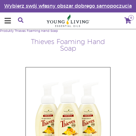
Wybierz swój własny obszar dobrego samopoczucia
0
Produkty
Thieves Foaming Hand Soap
Thieves Foaming Hand
Soap