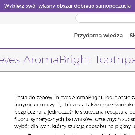
Wybierz swój własny obszar dobrego samopoczucia
Przydatna wiedza
S
Przewodnik po dyfuzorach olejków eterycznych online
Ostatn
eves AromaBright Toothp
Pasta do zębów Thieves AromaBright Toothpaste zaw
innymi kompozycję Thieves, a także inne składniki 
bezpieczna, a jednocześnie skuteczna receptura p
fluoru, syntetycznych barwników, sztucznych sub
wybór dla tych, którzy szukają sposobu na piękny 