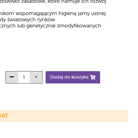
rodowisko zasadowe, które hamuje ich rozwój
dnikom wspomagającym higienę jamy ustnej
ardy światowych rynków
ycznych lub genetycznie zmodyfikowanych
Dodaj do koszyka
VAT.