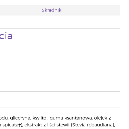
Składniki
cia
i
, gliceryna, ksylitol, guma ksantanowa, olejek z
picata†), ekstrakt z liści stewii (Stevia rebaudiana),