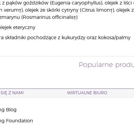
ek z pąków goździków (Eugenia caryophyllus), olejek z liśc
um†), olejek ze skórki cytryny (Citrus limon†), olejek z l
rozmarynu (Rosmarinus officinalis†)
lejek eteryczny
ra składniki pochodzące z kukurydzy oraz kokosa/palmy
Popularne prod
SIĘ Z NAMI
WIRTUALNE BIURO
ng Blog
ng Foundation