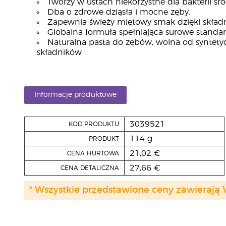
Tworzy w ustach niekorzystne dla bakterii ś
Dba o zdrowe dziąsła i mocne zęby.
Zapewnia świeży miętowy smak dzięki skła
Globalna formuła spełniająca surowe stand
Naturalna pasta do zębów, wolna od syntet
składników
Informacje produktowe
3039521
KOD PRODUKTU
114 g
PRODUKT
21,02 €
CENA HURTOWA
27,66 €
CENA DETALICZNA
* Wszystkie przedstawione ceny zawierają 