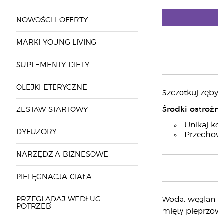
NOWOŚCI I OFERTY
MARKI YOUNG LIVING
SUPLEMENTY DIETY
OLEJKI ETERYCZNE
Szczotkuj zęby
Środki ostrożn
ZESTAW STARTOWY
Unikaj k
DYFUZORY
Przecho
NARZĘDZIA BIZNESOWE
PIELĘGNACJA CIAŁA
PRZEGLĄDAJ WEDŁUG
Woda, węglan w
POTRZEB
mięty pieprzowe