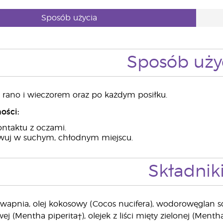
Sposób użycia
Sposób uży
 rano i wieczorem oraz po każdym posiłku.
ości:
ontaktu z oczami.
wuj w suchym, chłodnym miejscu.
Składnik
apnia, olej kokosowy (Cocos nucifera), wodorowęglan sodu
j (Mentha piperita†), olejek z liści mięty zielonej (Mentha s