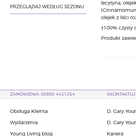
lecytyna, olej
PRZEGLĄDAJ WEDŁUG SEZONU
(Cinnamomum ver
olejek z liści 
†100% czysty o
Produkt zawie
ZAMÓWIENIA: 00800 4421254
SKONTAKTUJ 
Obsługa Klienta
D. Gary You
Wydarzenia
D. Gary You
Young Living blog
Kariera