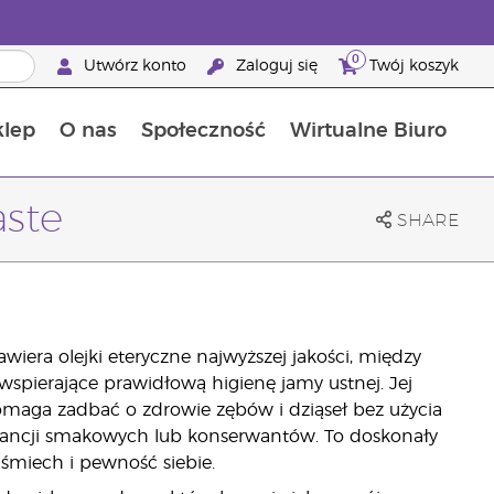
0
Utwórz konto
Zaloguj się
Twój koszyk
klep
O nas
Społeczność
Wirtualne Biuro
ia szansa: 50% zniżki na produkty do pielęgnacji skóry
Dowiedz się więcej o składnikach pokarmowych
Przewodnik po suplementach diety Young Living
Jak używać olejków eterycznych
Korzyści z bycia Brand Partnerem Young Living
aste
SHARE
iera olejki eteryczne najwyższej jakości, między
wspierające prawidłową higienę jamy ustnej. Jej
omaga zadbać o zdrowie zębów i dziąseł bez użycia
stancji smakowych lub konserwantów. To doskonały
uśmiech i pewność siebie.