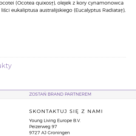
i ocotei (Ocotea quixos†), olejek z kory cynamonowca
iści eukaliptusa australijskiego (Eucalyptus Radiata†),
ukty
ZOSTAŃ BRAND PARTNEREM
SKONTAKTUJ SIĘ Z NAMI
Young Living Europe B.V.
Peizerweg 97
9727 AJ Groningen