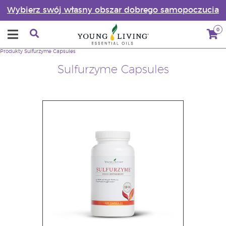
Wybierz swój własny obszar dobrego samopoczucia
0
Produkty
Sulfurzyme Capsules
Sulfurzyme Capsules