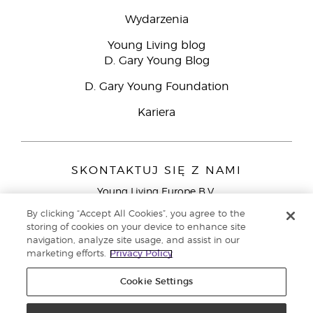
Wydarzenia
Young Living blog
D. Gary Young Blog
D. Gary Young Foundation
Kariera
SKONTAKTUJ SIĘ Z NAMI
Young Living Europe B.V.
Peizerweg 97
By clicking “Accept All Cookies”, you agree to the
9727 AJ Groningen
storing of cookies on your device to enhance site
Holandia
navigation, analyze site usage, and assist in our
marketing efforts.
Privacy Policy
Young Living Europe Ltd - Europejska siedziba
główna:+44 (0) 20 3935 9000
Cookie Settings
Copyright © 2021 Young Living Essential Oils. Wszystkie prawa