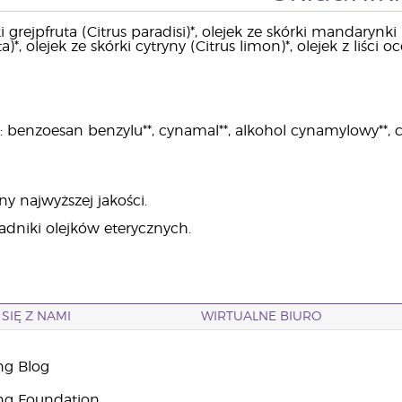
 grejpfruta (Citrus paradisi)*, olejek ze skórki mandarynki (C
*, olejek ze skórki cytryny (Citrus limon)*, olejek z liści oc
benzoesan benzylu**, cynamal**, alkohol cynamylowy**, cytral*
ny najwyższej jakości.
ładniki olejków eterycznych.
SIĘ Z NAMI
WIRTUALNE BIURO
ng Blog
ng Foundation