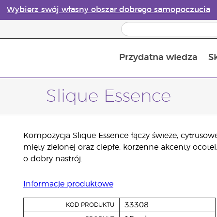
Wybierz swój własny obszar dobrego samopoczucia
Przydatna wiedza
S
Przewodnik po dyfuzorach olejków eterycznych online
Ostatn
Slique Essence
Kompozycja Slique Essence łączy świeże, cytrusowe 
mięty zielonej oraz ciepłe, korzenne akcenty ocote
o dobry nastrój.
Informacje produktowe
33308
KOD PRODUKTU