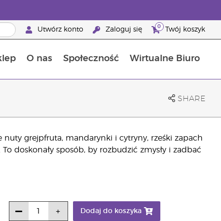
0
Utwórz konto
Zaloguj się
Twój koszyk
klep
O nas
Społeczność
Wirtualne Biuro
ia szansa: 50% zniżki na produkty do pielęgnacji skóry
Dowiedz się więcej o składnikach pokarmowych
Przewodnik po suplementach diety Young Living
Jak używać olejków eterycznych
Korzyści z bycia Brand Partnerem Young Living
SHARE
nuty grejpfruta, mandarynki i cytryny, rześki zapach
i. To doskonały sposób, by rozbudzić zmysły i zadbać
Dodaj do koszyka