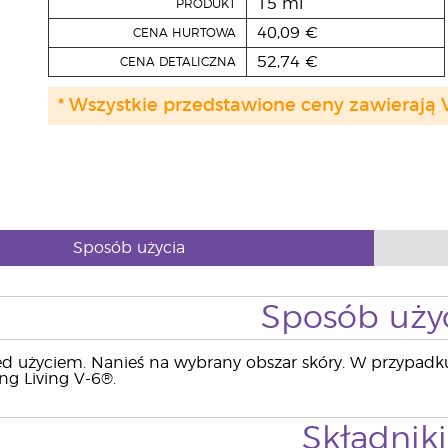
15 ml
PRODUKT
40,09 €
CENA HURTOWA
52,74 €
CENA DETALICZNA
* Wszystkie przedstawione ceny zawierają 
Sposób użycia
Sposób uży
ed użyciem. Nanieś na wybrany obszar skóry. W przypadku
g Living V-6®.
Składniki