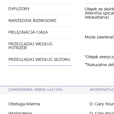
DYFUZORY
Olejek ze skórki
(Mentha spicata)
rebaudiana).
NARZĘDZIA BIZNESOWE
PIELĘGNACJA CIAŁA
Może zawierać: 
PRZEGLĄDAJ WEDŁUG
POTRZEB
*Olejek eterycz
PRZEGLĄDAJ WEDŁUG SEZONU
**Naturalne sk
ZAMÓWIENIA: 00800 4421254
SKONTAKTUJ 
Obsługa Klienta
D. Gary You
Wydarzenia
D. Gary You