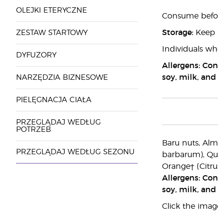
OLEJKI ETERYCZNE
Consume befor
Storage:
Keep i
ZESTAW STARTOWY
Individuals wh
DYFUZORY
Allergens: Con
soy, milk, and
NARZĘDZIA BIZNESOWE
PIELĘGNACJA CIAŁA
PRZEGLĄDAJ WEDŁUG
POTRZEB
Baru nuts, Alm
PRZEGLĄDAJ WEDŁUG SEZONU
barbarum), Quin
Orange† (Citr
Allergens: Con
soy, milk, and
Click the imag