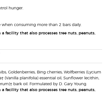
trol hunger.
are when consuming more than 2 bars daily.
 facility that also processes tree nuts, peanuts,
i
bs, Goldenberries, Bing cherries, Wolfberries (Lycium
 (Vanilla planifolia) essential oil, Sunflower lecithin,
um)† bark oil. Formulated by D. Gary Young.
 facility that also processes tree nuts, peanuts,