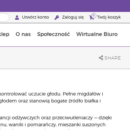
0
Utwórz konto
Zaloguj się
Twój koszyk
klep
O nas
Społeczność
Wirtualne Biuro
ia szansa: 50% zniżki na produkty do pielęgnacji skóry
Dowiedz się więcej o składnikach pokarmowych
Przewodnik po suplementach diety Young Living
Jak używać olejków eterycznych
Korzyści z bycia Brand Partnerem Young Living
SHARE
kontrolować uczucie głodu. Pełne migdałów i
 głodem oraz stanowią bogate źródło białka i
ancji odżywczych oraz przeciwutleniaczy — dzięki
u, wanilii i pomarańczy, mieszanki suszonych