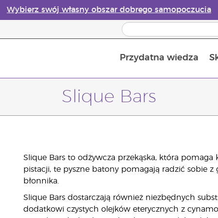
Wybierz swój własny obszar dobrego samopoczucia
Przydatna wiedza
S
Przewodnik po dyfuzorach olejków eterycznych online
Ostatn
Slique Bars
Slique Bars to odżywcza przekąska, która pomaga 
pistacji, te pyszne batony pomagają radzić sobie z
błonnika.
Slique Bars dostarczają również niezbędnych subst
dodatkowi czystych olejków eterycznych z cynamon