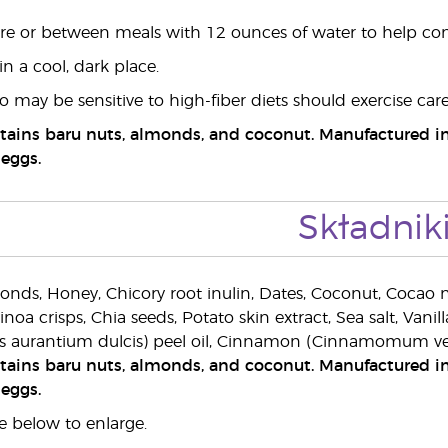
e or between meals with 12 ounces of water to help con
n a cool, dark place.
o may be sensitive to high-fiber diets should exercise c
tains baru nuts, almonds, and coconut. Manufactured in a
 eggs.
Składnik
onds, Honey, Chicory root inulin, Dates, Coconut, Cocao ni
oa crisps, Chia seeds, Potato skin extract, Sea salt, Vanilla†
us aurantium dulcis) peel oil, Cinnamon (Cinnamomum ver
tains baru nuts, almonds, and coconut. Manufactured in a
 eggs.
e below to enlarge.