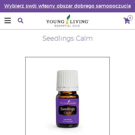
Wybierz swój własny obszar dobrego samopoczucia
0
Seedlings Calm