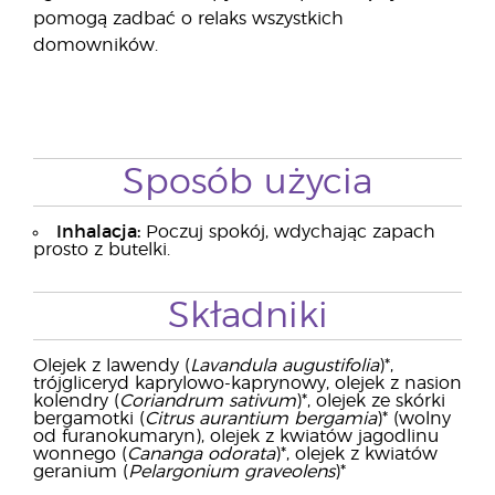
pomogą zadbać o relaks wszystkich
domowników.
Sposób użycia
Inhalacja:
Poczuj spokój, wdychając zapach
prosto z butelki.
Składniki
Olejek z lawendy (
Lavandula augustifolia
)*,
trójgliceryd kaprylowo-kaprynowy, olejek z nasion
kolendry (
Coriandrum sativum
)*, olejek ze skórki
bergamotki (
Citrus aurantium bergamia
)* (wolny
od furanokumaryn), olejek z kwiatów jagodlinu
wonnego (
Cananga odorata
)*, olejek z kwiatów
geranium (
Pelargonium graveolens
)*