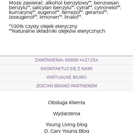
Może zawierać: alkohol benzylowy**, benzoesan
benzylu**, salicylan benzylu**, cytral**, cytronelol**,
kumarynę**, eugenol**, farnezol**, geraniol**,
izoeugenol**, limonen**, linalol**.
*100% czysty olejek eteryczny
**Naturalne składniki olejków eterycznych
ZAMÓWIENIA: 00800 4421254
SKONTAKTUJ SIĘ Z NAMI
WIRTUALNE BIURO
ZOSTAŃ BRAND PARTNEREM
Obsługa Klienta
Wydarzenia
Young Living blog
D. Gary Young Blog