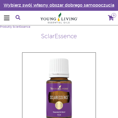
Wybierz swój własny obszar dobrego samopoczucia
0
Produkty
SclarEssence
SclarEssence