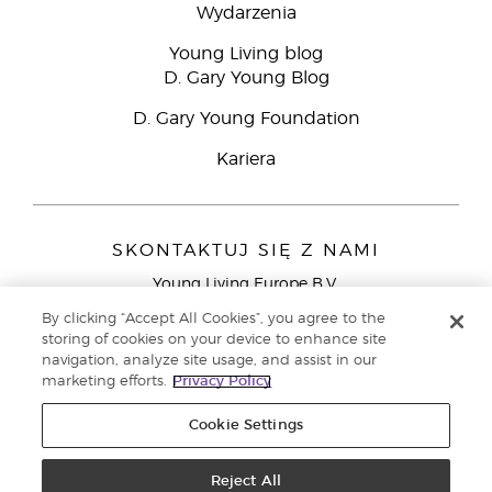
Wydarzenia
Young Living blog
D. Gary Young Blog
D. Gary Young Foundation
Kariera
SKONTAKTUJ SIĘ Z NAMI
Young Living Europe B.V.
Peizerweg 97
By clicking “Accept All Cookies”, you agree to the
9727 AJ Groningen
storing of cookies on your device to enhance site
Holandia
navigation, analyze site usage, and assist in our
marketing efforts.
Privacy Policy
Young Living Europe Ltd - Europejska siedziba
główna:+44 (0) 20 3935 9000
Cookie Settings
Copyright © 2021 Young Living Essential Oils. Wszystkie prawa
zastrzeżone. |
Reject All
Polityka prywatności