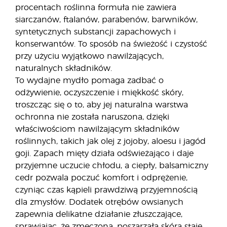
procentach roślinna formuła nie zawiera
siarczanów, ftalanów, parabenów, barwników,
syntetycznych substancji zapachowych i
konserwantów. To sposób na świeżość i czystość
przy użyciu wyjątkowo nawilżających,
naturalnych składników.
To wydajne mydło pomaga zadbać o
odżywienie, oczyszczenie i miękkość skóry,
troszcząc się o to, aby jej naturalna warstwa
ochronna nie została naruszona, dzięki
właściwościom nawilżającym składników
roślinnych, takich jak olej z jojoby, aloesu i jagód
goji. Zapach mięty działa odświeżająco i daje
przyjemne uczucie chłodu, a ciepły, balsamiczny
cedr pozwala poczuć komfort i odprężenie,
czyniąc czas kąpieli prawdziwą przyjemnością
dla zmysłów. Dodatek otrębów owsianych
zapewnia delikatne działanie złuszczające,
sprawiając, że zmęczona, poszarzała skóra staje