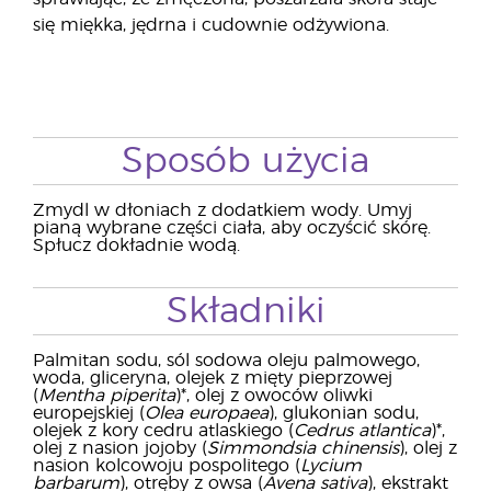
się miękka, jędrna i cudownie odżywiona.
Sposób użycia
Zmydl w dłoniach z dodatkiem wody. Umyj
pianą wybrane części ciała, aby oczyścić skórę.
Spłucz dokładnie wodą.
Składniki
Palmitan sodu, sól sodowa oleju palmowego,
woda, gliceryna, olejek z mięty pieprzowej
(
Mentha piperita
)*, olej z owoców oliwki
europejskiej (
Olea europaea
), glukonian sodu,
olejek z kory cedru atlaskiego (
Cedrus atlantica
)*,
olej z nasion jojoby (
Simmondsia chinensis
), olej z
nasion kolcowoju pospolitego (
Lycium
barbarum
), otręby z owsa (
Avena sativa
), ekstrakt