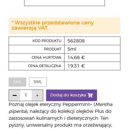
* Wszystkie przedstawione ceny
zawierają VAT.
562808
KOD PRODUKTU
5ml
PRODUKT
14,68 €
CENA HURTOWA
19,31 €
CENA DETALICZNA
5ML
5ML
Dodaj do koszyka
Poznaj olejek eteryczny Peppermint+ (
Mentha
piperita
), należący do kolekcji olejków Plus do
zastosowań kulinarnych i dietetycznych. Ten
pyszny, uniwersalny produkt ma orzeźwiający,