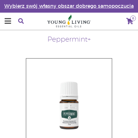
Wybierz swój własny obszar dobrego samopoczucia
0
Peppermint+