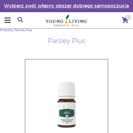
Wybierz swój własny obszar dobrego samopoczucia
0
Produkty
Parsley Plus
Parsley Plus