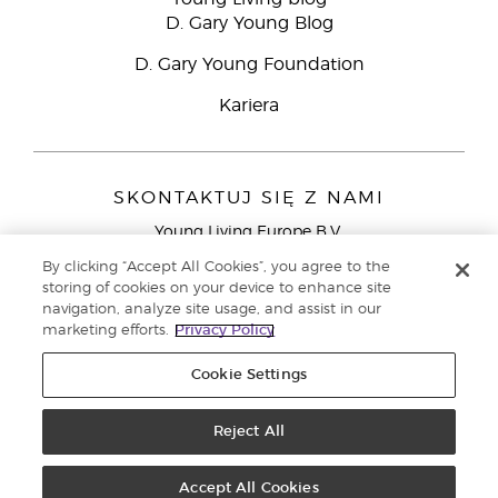
D. Gary Young Blog
D. Gary Young Foundation
Kariera
SKONTAKTUJ SIĘ Z NAMI
Young Living Europe B.V.
Peizerweg 97
By clicking “Accept All Cookies”, you agree to the
9727 AJ Groningen
storing of cookies on your device to enhance site
Holandia
navigation, analyze site usage, and assist in our
marketing efforts.
Privacy Policy
Young Living Europe Ltd - Europejska siedziba
główna:+44 (0) 20 3935 9000
Cookie Settings
Copyright © 2021 Young Living Essential Oils. Wszystkie prawa
zastrzeżone. |
Reject All
Polityka prywatności
Accept All Cookies