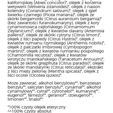
kalifornijskiej (Abies concolor)*, olejek z korzenia
wetywerii (Vetiveria zizanoides)*, olejek z nasion
kolendry (Coriandrum sativum)*, olejek z igieł
świerku czarnego (Picea mariana)*, olejek ze
skórki bergamotki (Citrus aurantium bergamia)*
(bez zawartości furanokumaryny), olejek z kory
cynamonowca cejlońskiego (Cinnamomum
Zeylanicum)*, olejek z kwiatów davany (Artemisia
pallens)*, olejek ze skórki cytryny (Citrus limon)*,
olejek z liści papedy (Citrus Hystrix)*, olejek z
kwiatów rumianu rzymskiego (Anthemis nobilis)*,
olejek z palczatki imbirowej (Cymbopogon
martini)*, olejek z kwiatów rumianku pospolitego
(Chamomilla recutita)*, olejek z kwiatów
wrotyczu marokańskiego (Tanacetum Annuum)*,
olejek ze skórki grejpfruta (Citrus paradisi)*, olejek
ze skórki mandarynki (Citrus reticulata)*, ekstrakt
z liści mięty zielonej (Mentha spicata)*, olejek z
liści ocotei (Ocotea quixos)*.
Może zawierać: alkohol benzylowy**, benzoesan
benzylu**, salicylan benzylu**, cynamal**, alkohol
cynamylowy**, cytral**, cytronelol**, kumarynę**,
eugenol**, farnezol**, geraniol**, izoeugenol**,
limonen**, linalol**.
*100% czysty olejek eteryczny
^^100% czysty absolut