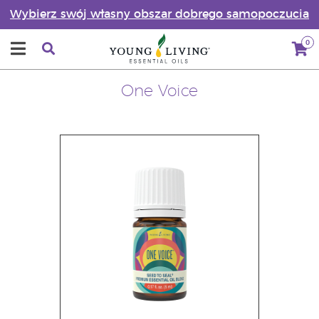
Wybierz swój własny obszar dobrego samopoczucia
0
One Voice