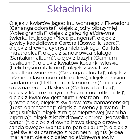
Składniki
Olejek z kwiatów jagodlinu wonnego z Ekwadoru
(Cananga odorata)*, olejek z jodły olbrzymiej
(Abies grandis)*, olejek z gałęzi/igieł/drewna
świerku kłującego (Picea pungens)*, olejek z
żywicy kadzidłowca Cartera (Boswellia sacra)*,
olejek z drewna cyprysa niebieskiego (Callitris
intratropica)*, olejek z sandałowca białego
(Santalum album)*, olejek z bazylii (Ocimum
basilicum)*, olejek z kwiatów kocanki włoskiej
(Helichrysum italicum)*, olejek z kwiatów
jagodlinu wonnego (Cananga odorata)*, olejek z
jaśminu (Jasminum officinale^^), olejek z nasion
kardamonu (Elettaria cardamomum)*, olejek z
drewna cedru atlaskiego (Cedrus atlantica)*,
olejek z liści rozmarynu (Rosmarinus officinalis)*,
olejek z kwiatów geranium (Pelargonium
graveolens)*, olejek z kwiatów róży damasceńskiej
(Rosa damascena)*, olejek z lawendy (Lavandula
angustifolia)*, olejek z mięty pieprzowej (Mentha
piperita)*, olejek z kadzidłowca Cartera (Boswellia
carterii)*, olejek z drewna hawajskiego drzewa
sandałowego^ (Santalum paniculatum)*, olejek z
igieł świerku czarnego z Northern Lights (Picea
mariana)*, olejek z gałęzi/igieł/drewna jodły