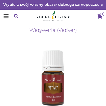
Wybierz swój własny obszar dobrego samopoczucia
0
Wetyweria (Vetiver)