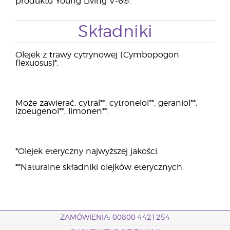
produktu Young Living V-6®.
Składniki
Olejek z trawy cytrynowej (Cymbopogon
flexuosus)*.
Może zawierać: cytral**, cytronelol**, geraniol**,
izoeugenol**, limonen**.
*Olejek eteryczny najwyższej jakości.
**Naturalne składniki olejków eterycznych.
ZAMÓWIENIA: 00800 4421254