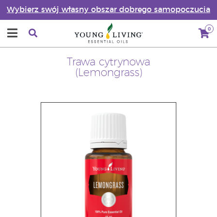
Wybierz swój własny obszar dobrego samopoczucia
0
Trawa cytrynowa
(Lemongrass)