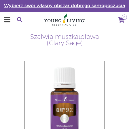
Wybierz swój własny obszar dobrego samopoczucia
0
Szałwia muszkatołowa
(Clary Sage)