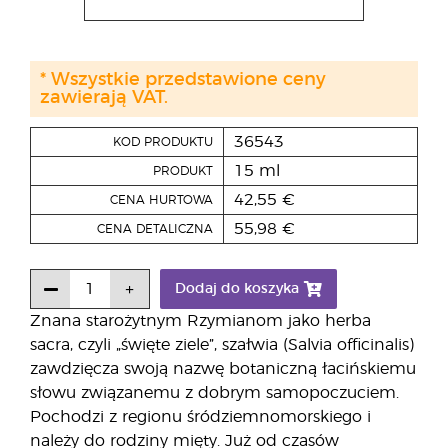
* Wszystkie przedstawione ceny
zawierają VAT.
36543
KOD PRODUKTU
15 ml
PRODUKT
42,55 €
CENA HURTOWA
55,98 €
CENA DETALICZNA
Dodaj do koszyka
Znana starożytnym Rzymianom jako herba
sacra, czyli „święte ziele”, szałwia (Salvia officinalis)
zawdzięcza swoją nazwę botaniczną łacińskiemu
słowu związanemu z dobrym samopoczuciem.
Pochodzi z regionu śródziemnomorskiego i
należy do rodziny mięty. Już od czasów