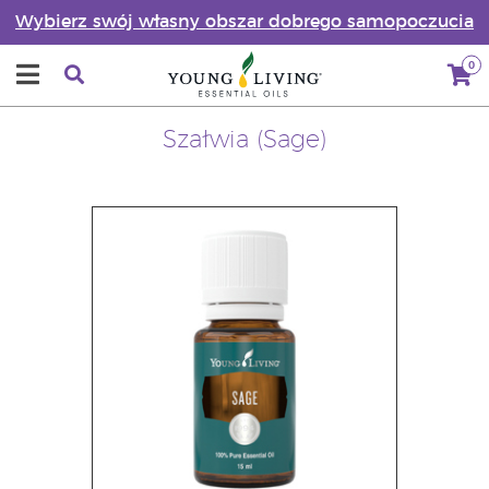
Wybierz swój własny obszar dobrego samopoczucia
0
Szałwia (Sage)