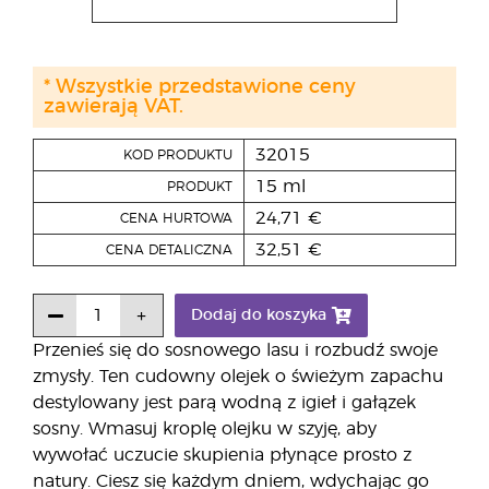
* Wszystkie przedstawione ceny
zawierają VAT.
32015
KOD PRODUKTU
15 ml
PRODUKT
24,71 €
CENA HURTOWA
32,51 €
CENA DETALICZNA
Dodaj do koszyka
Przenieś się do sosnowego lasu i rozbudź swoje
zmysły. Ten cudowny olejek o świeżym zapachu
destylowany jest parą wodną z igieł i gałązek
sosny. Wmasuj kroplę olejku w szyję, aby
wywołać uczucie skupienia płynące prosto z
natury. Ciesz się każdym dniem, wdychając go