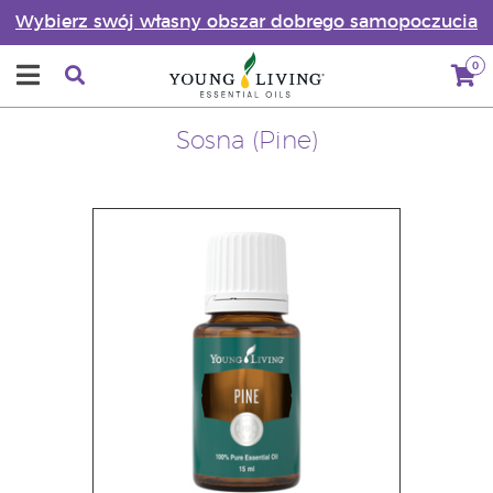
Wybierz swój własny obszar dobrego samopoczucia
0
Sosna (Pine)