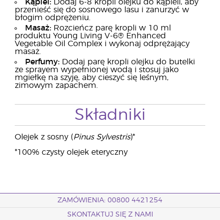
Kąpiel:
Dodaj 6-8 kropli olejku do kąpieli, aby
przenieść się do sosnowego lasu i zanurzyć w
błogim odprężeniu.
Masaż:
Rozcieńcz parę kropli w 10 ml
produktu Young Living V-6® Enhanced
Vegetable Oil Complex i wykonaj odprężający
masaż.
Perfumy:
Dodaj parę kropli olejku do butelki
ze sprayem wypełnionej wodą i stosuj jako
mgiełkę na szyję, aby cieszyć się leśnym,
zimowym zapachem.
Składniki
Olejek z sosny (
Pinus Sylvestris
)*
*100% czysty olejek eteryczny
ZAMÓWIENIA: 00800 4421254
SKONTAKTUJ SIĘ Z NAMI