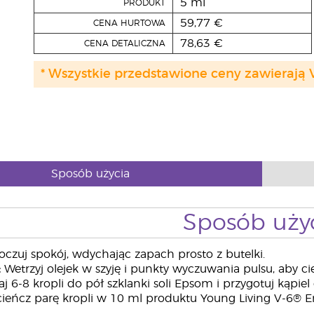
5 ml
PRODUKT
59,77 €
CENA HURTOWA
78,63 €
CENA DETALICZNA
* Wszystkie przedstawione ceny zawierają 
Sposób użycia
Sposób uży
czuj spokój, wdychając zapach prosto z butelki.
:
Wetrzyj olejek w szyję i punkty wyczuwania pulsu, aby c
 6-8 kropli do pół szklanki soli Epsom i przygotuj kąpi
ieńcz parę kropli w 10 ml produktu Young Living V-6® E