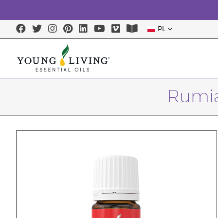
PL
Rumia