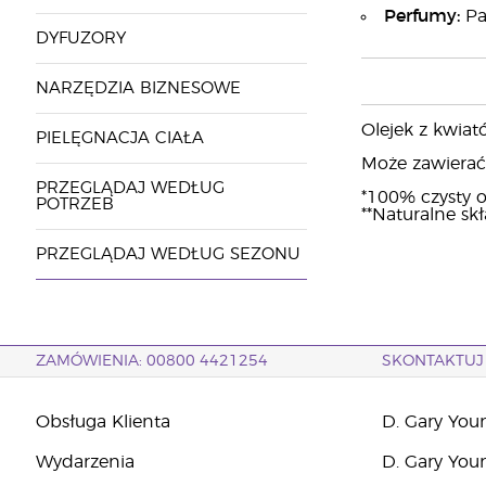
Perfumy:
Pa
DYFUZORY
NARZĘDZIA BIZNESOWE
Olejek z kwia
PIELĘGNACJA CIAŁA
Może zawierać: c
PRZEGLĄDAJ WEDŁUG
*100% czysty o
POTRZEB
**Naturalne sk
PRZEGLĄDAJ WEDŁUG SEZONU
ZAMÓWIENIA: 00800 4421254
SKONTAKTUJ 
Obsługa Klienta
D. Gary You
Wydarzenia
D. Gary You