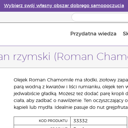
Wybierz swój własny obszar dobrego samopoczucia
Przydatna wiedza
S
Przewodnik po dyfuzorach olejków eterycznych online
Ostatn
n rzymski (Roman Cham
Olejek Roman Chamomile ma słodki, ziołowy zapach
parą wodną z kwiatów i liści rumianku, olejek ten 
jedwabiście gładką. Możesz też dodać parę kropli
ciała, aby zadbać o nawilżenie. Ten oczyszczający o
kąpieli lub mydła. Idealnie pasuje do nut grejpfruta
33332
KOD PRODUKTU