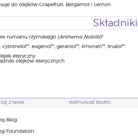
suje do olejków Grapefruit, Bergamot i Lemon.
Składniki
tów rumianu rzymskiego (
Anthemis Nobilis
)*
ytronelol**, eugenol**, geraniol**, limonen**, linalol**.
lejek eteryczny
ładniki olejków eterycznych
SIĘ Z NAMI
WIRTUALNE BIURO
ng Blog
ng Foundation