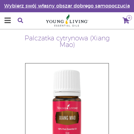
Wybierz swój własny obszar dobrego samopoczucia
0
Palczatka cytrynowa (Xiang
Mao)