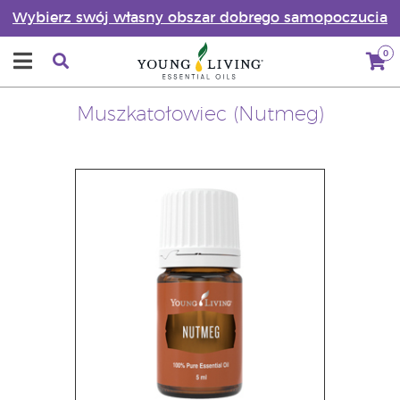
Wybierz swój własny obszar dobrego samopoczucia
0
Muszkatołowiec (Nutmeg)