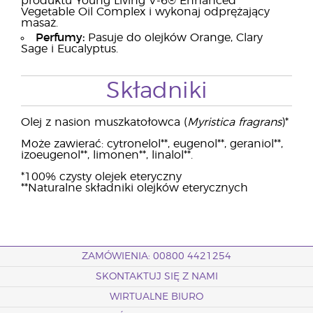
produktu Young Living V-6® Enhanced
Vegetable Oil Complex i wykonaj odprężający
masaż.
Perfumy:
Pasuje do olejków Orange, Clary
Sage i Eucalyptus.
Składniki
Olej z nasion muszkatołowca (
Myristica fragrans
)*
Może zawierać: cytronelol**, eugenol**, geraniol**,
izoeugenol**, limonen**, linalol**.
*100% czysty olejek eteryczny
**Naturalne składniki olejków eterycznych
ZAMÓWIENIA: 00800 4421254
SKONTAKTUJ SIĘ Z NAMI
WIRTUALNE BIURO