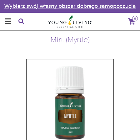
Wybierz swój własny obszar dobrego samopoczucia
0
Mirt (Myrtle)