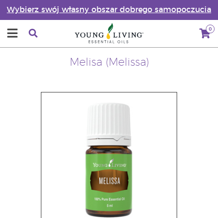
Wybierz swój własny obszar dobrego samopoczucia
0
Melisa (Melissa)