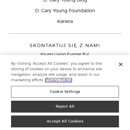
D. Gary Young Blog
D. Gary Young Foundation
Kariera
SKONTAKTUJ SIĘ Z NAMI
Young Living Europe B.V.
Peizerweg 97
By clicking “Accept All Cookies”, you agree to the
9727 AJ Groningen
storing of cookies on your device to enhance site
Holandia
navigation, analyze site usage, and assist in our
marketing efforts.
Privacy Policy
Young Living Europe Ltd - Europejska siedziba
główna:+44 (0) 20 3935 9000
Cookie Settings
Copyright © 2021 Young Living Essential Oils. Wszystkie prawa
zastrzeżone. |
Reject All
Polityka prywatności
Accept All Cookies