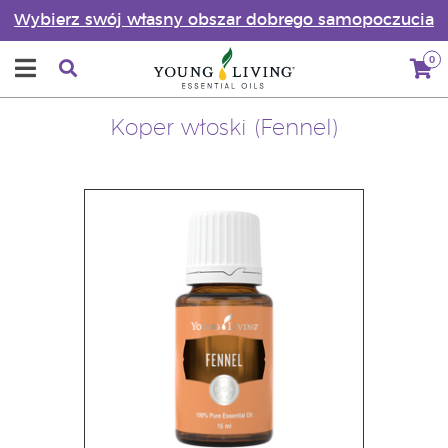
Wybierz swój własny obszar dobrego samopoczucia
0
Koper włoski (Fennel)