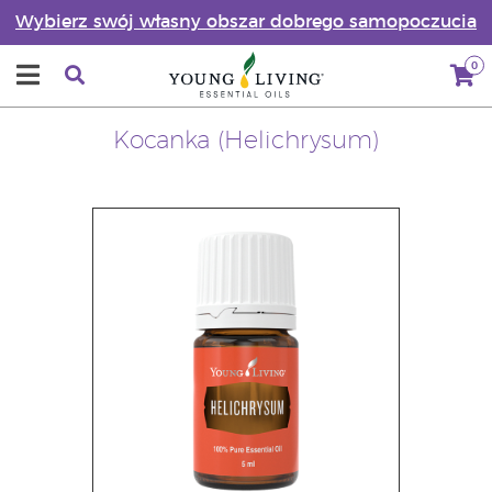
Wybierz swój własny obszar dobrego samopoczucia
0
Kocanka (Helichrysum)