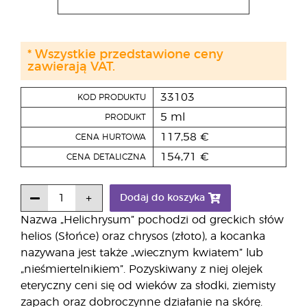
* Wszystkie przedstawione ceny
zawierają VAT.
33103
KOD PRODUKTU
5 ml
PRODUKT
117,58 €
CENA HURTOWA
154,71 €
CENA DETALICZNA
Dodaj do koszyka
Nazwa „Helichrysum” pochodzi od greckich słów
helios (Słońce) oraz chrysos (złoto), a kocanka
nazywana jest także „wiecznym kwiatem” lub
„nieśmiertelnikiem”. Pozyskiwany z niej olejek
eteryczny ceni się od wieków za słodki, ziemisty
zapach oraz dobroczynne działanie na skórę.