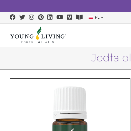
PL
Jodła o