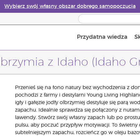
Wybierz swój własny obszar dobrego samopoczucia
Przydatna wiedza
S
Przewodnik po dyfuzorach olejków eterycznych online
Ostatn
lbrzymia z Idaho (Idaho Gr
Przenieś się na łono natury bez wychodzenia z dom
pochodzi z farmy i destylarni Young Living Highlan
igły i gałęzie jodły olbrzymiej destyluje się parą
zapachu. Idealnie sprawdza się połączony z nuta
lawendy. Stwórz swój własny zapach lub po prost
pulsu, aby poczuć przypływ motywacji. To świetny d
subtelniejszym zapachu, rozcieńcz go w oleju baz