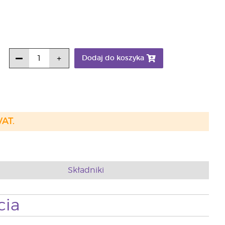
Dodaj do koszyka
VAT.
Składniki
cia