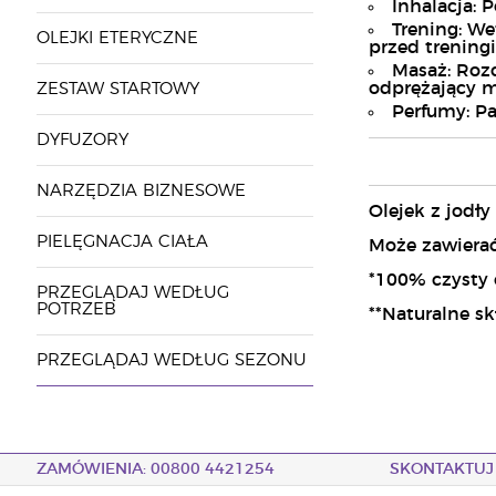
Inhalacja: 
Trening: We
OLEJKI ETERYCZNE
przed trening
Masaż: Roz
odprężający m
ZESTAW STARTOWY
Perfumy: Pa
DYFUZORY
NARZĘDZIA BIZNESOWE
Olejek z jodły
PIELĘGNACJA CIAŁA
Może zawierać: 
*100% czysty 
PRZEGLĄDAJ WEDŁUG
POTRZEB
**Naturalne s
PRZEGLĄDAJ WEDŁUG SEZONU
ZAMÓWIENIA: 00800 4421254
SKONTAKTUJ 