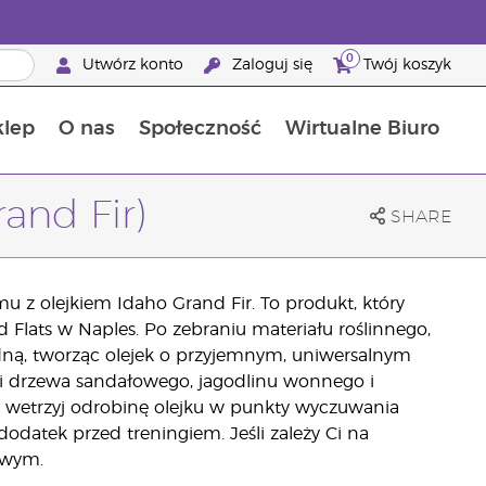
0
Utwórz konto
Zaloguj się
Twój koszyk
klep
O nas
Społeczność
Wirtualne Biuro
ia szansa: 50% zniżki na produkty do pielęgnacji skóry
Dowiedz się więcej o składnikach pokarmowych
Przewodnik po suplementach diety Young Living
Jak używać olejków eterycznych
Korzyści z bycia Brand Partnerem Young Living
and Fir)
SHARE
u z olejkiem Idaho Grand Fir. To produkt, który
d Flats w Naples. Po zebraniu materiału roślinnego,
 wodną, tworząc olejek o przyjemnym, uniwersalnym
mi drzewa sandałowego, jagodlinu wonnego i
u wetrzyj odrobinę olejku w punkty wyczuwania
odatek przed treningiem. Jeśli zależy Ci na
owym.