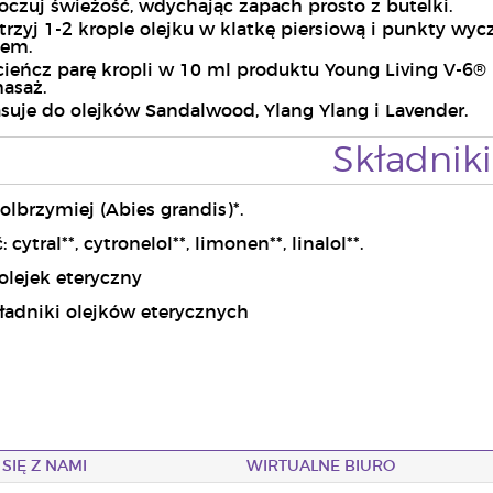
Poczuj świeżość, wdychając zapach prosto z butelki.
trzyj 1-2 krople olejku w klatkę piersiową i punkty wy
iem.
cieńcz parę kropli w 10 ml produktu Young Living V-6®
asaż.
suje do olejków Sandalwood, Ylang Ylang i Lavender.
Składniki
 olbrzymiej (Abies grandis)*.
cytral**, cytronelol**, limonen**, linalol**.
olejek eteryczny
kładniki olejków eterycznych
SIĘ Z NAMI
WIRTUALNE BIURO