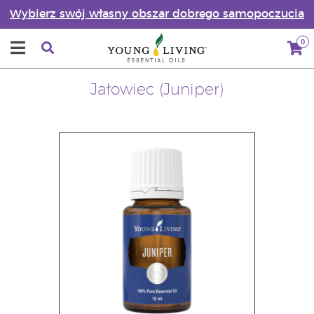
Wybierz swój własny obszar dobrego samopoczucia
0
Jałowiec (Juniper)