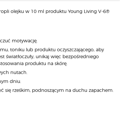
ropli olejku w 10 ml produktu Young Living V-6®
poczuć motywację.
amu, toniku lub produktu oczyszczającego, aby
est światłoczuły, unikaj więc bezpośredniego
stosowania produktu na skórę.
owych nutach.
nym dniu.
szyć się rześkim, podnoszącym na duchu zapachem.