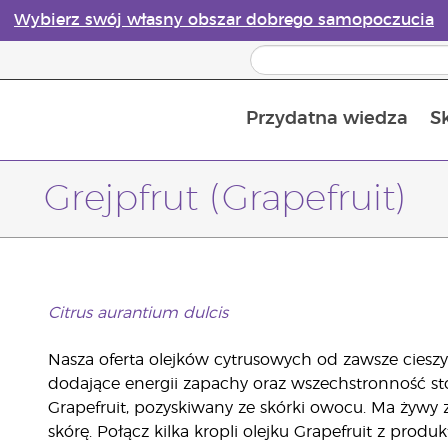
Wybierz swój własny obszar dobrego samopoczucia
Przydatna wiedza
S
Przewodnik po dyfuzorach olejków eterycznych online
Ostatn
Grejpfrut (Grapefruit)
Citrus aurantium dulcis
Nasza oferta olejków cytrusowych od zawsze cieszy
dodające energii zapachy oraz wszechstronność stos
Grapefruit, pozyskiwany ze skórki owocu. Ma żywy 
skórę. Połącz kilka kropli olejku Grapefruit z pro