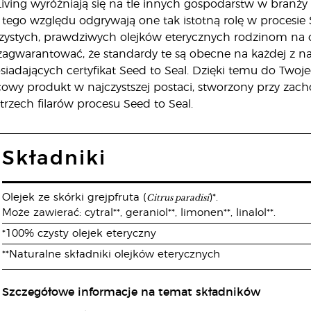
ving wyróżniają się na tle innych gospodarstw w branży i
 tego względu odgrywają one tak istotną rolę w procesie 
zystych, prawdziwych olejków eterycznych rodzinom na c
agwarantować, że standardy te są obecne na każdej z na
adających certyfikat Seed to Seal. Dzięki temu do Twojego
owy produkt w najczystszej postaci, stworzony przy zach
rzech filarów procesu Seed to Seal.
Składniki
Citrus paradisi
Olejek ze skórki grejpfruta (
)*.
Może zawierać: cytral**, geraniol**, limonen**, linalol**.
*100% czysty olejek eteryczny
**Naturalne składniki olejków eterycznych
Szczegółowe informacje na temat składników