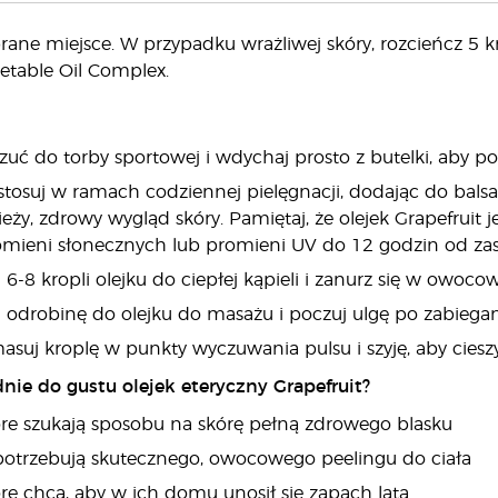
ane miejsce. W przypadku wrażliwej skóry, rozcieńcz 5 k
table Oil Complex.
rzuć do torby sportowej i wdychaj prosto z butelki, aby 
 stosuj w ramach codziennej pielęgnacji, dodając do bals
eży, zdrowy wygląd skóry. Pamiętaj, że olejek Grapefruit j
omieni słonecznych lub promieni UV do 12 godzin od za
j 6-8 kropli olejku do ciepłej kąpieli i zanurz się w owoc
 odrobinę do olejku do masażu i poczuj ulgę po zabiega
suj kroplę w punkty wyczuwania pulsu i szyję, aby cie
ie do gustu olejek eteryczny Grapefruit?
re szukają sposobu na skórę pełną zdrowego blasku
potrzebują skutecznego, owocowego peelingu do ciała
e chcą, aby w ich domu unosił się zapach lata