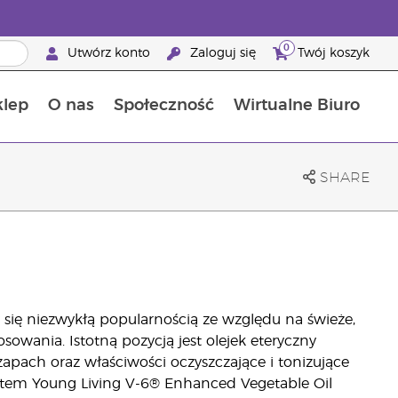
0
Utwórz konto
Zaloguj się
Twój koszyk
klep
O nas
Społeczność
Wirtualne Biuro
ia szansa: 50% zniżki na produkty do pielęgnacji skóry
Dowiedz się więcej o składnikach pokarmowych
Przewodnik po suplementach diety Young Living
Jak używać olejków eterycznych
Korzyści z bycia Brand Partnerem Young Living
SHARE
 się niezwykłą popularnością ze względu na świeże,
owania. Istotną pozycją jest olejek eteryczny
zapach oraz właściwości oczyszczające i tonizujące
duktem Young Living V-6® Enhanced Vegetable Oil