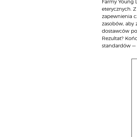
Farmy Young Li
eterycznych. Z
zapewnienia c
zasobów, aby z
dostawców posi
Rezultat? Końc
standardów — t