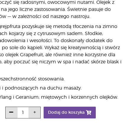
oczyć się radosnymi, owocowymi nutami. Olejek z
na jego liczne zastosowania. Świetnie pasuje do
w — w zależności od naszego nastroju.
rejpfruta pozyskuje się metodą tłoczenia na zimno
ch kojarzy się z cytrusowym sadem. Słodkie,
zadowolenia i wesołości. To doskonały dodatek do
o sole do kąpieli. Wykaż się kreatywnością i stwórz
ko olejek Grapefruit, ale również inne korzystne dla
b, aby poczuć się niczym w spa i nadać skórze blask i
wszechstronność stosowania.
ieli i podnoszących na duchu masaży.
 Ylang i Geranium; miętowych i korzennych olejków.
Dodaj do koszyka