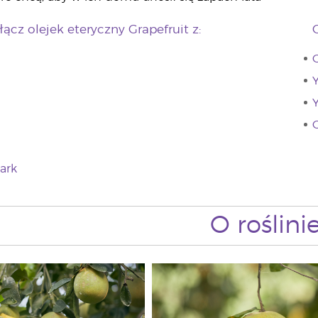
łącz olejek eteryczny Grapefruit z:
G
Y
Y
ark
O roślini