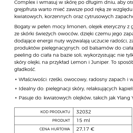
Complex i wmasuj w skórę po długim dniu, aby ot
grejpfruta warto mieć zawsze pod ręką ze względu 
kwiatowych, korzennych oraz cytrusowych zapachó
Bogaty w pełen mocy limonen, olejek eteryczny z g
ze skórki świeżych owoców, dzięki czemu jego zapa
dodające energii nuty wyzwalają uczucie radości, 
produktów pielęgnacyjnych: od balsamów do ciała p
peeling do ciała na bazie soli, wykorzystując nie tyl
skóry olejki, na przykład Lemon i Juniper. To sposó
gładkość.
Właściwości: rześki, owocowy, radosny zapach i 
Idealny do: pielęgnacji skóry, relaksujących kąp
Pasuje do: kwiatowych olejków, takich jak Ylang
32032
KOD PRODUKTU
15 ml
PRODUKT
27,17 €
CENA HURTOWA