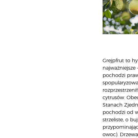
Grejpfrut to h
najważniejsze 
pochodzi praw
spopularyzowa
rozprzestrzeni
cytrusów. Obec
Stanach Zjedno
pochodzi od w
strzeliste, o 
przypominający
owoc). Drzewa