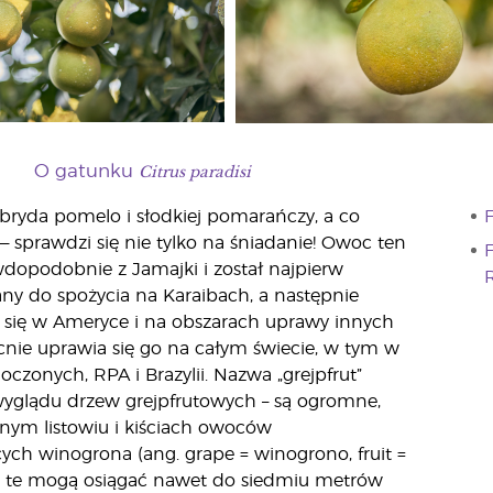
Citrus paradisi
O gatunku
ybryda pomelo i słodkiej pomarańczy, a co
F
— sprawdzi się nie tylko na śniadanie! Owoc ten
F
dopodobnie z Jamajki i został najpierw
R
ny do spożycia na Karaibach, a następnie
ł się w Ameryce i na obszarach uprawy innych
nie uprawia się go na całym świecie, w tym w
czonych, RPA i Brazylii. Nazwa „grejpfrut”
yglądu drzew grejpfrutowych – są ogromne,
bujnym listowiu i kiściach owoców
ch winogrona (ang. grape = winogrono, fruit =
 te mogą osiągać nawet do siedmiu metrów