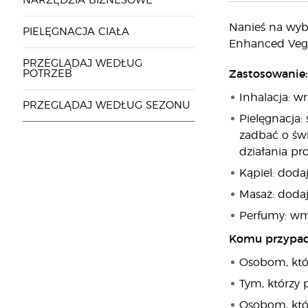
NARZĘDZIA BIZNESOWE
Nanieś na wybr
PIELĘGNACJA CIAŁA
Enhanced Vege
PRZEGLĄDAJ WEDŁUG
POTRZEB
Zastosowanie:
Inhalacja: w
PRZEGLĄDAJ WEDŁUG SEZONU
Pielęgnacja:
zadbać o świ
działania pr
Kąpiel: doda
Masaż: dodaj
Perfumy: wma
Komu przypadn
Osobom, któ
Tym, którzy 
Osobom, któr