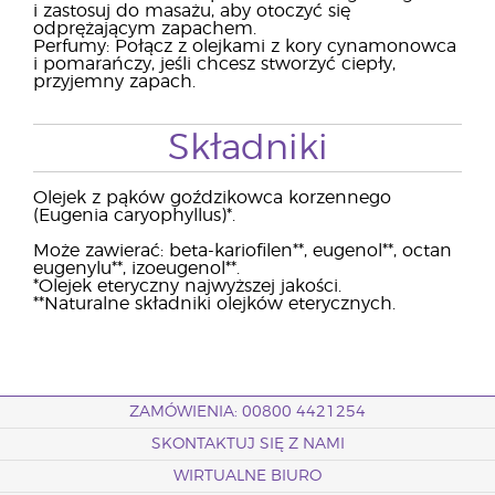
i zastosuj do masażu, aby otoczyć się
odprężającym zapachem.
Perfumy: Połącz z olejkami z kory cynamonowca
i pomarańczy, jeśli chcesz stworzyć ciepły,
przyjemny zapach.
Składniki
Olejek z pąków goździkowca korzennego
(Eugenia caryophyllus)*.
Może zawierać: beta-kariofilen**, eugenol**, octan
eugenylu**, izoeugenol**.
*Olejek eteryczny najwyższej jakości.
**Naturalne składniki olejków eterycznych.
ZAMÓWIENIA: 00800 4421254
SKONTAKTUJ SIĘ Z NAMI
WIRTUALNE BIURO