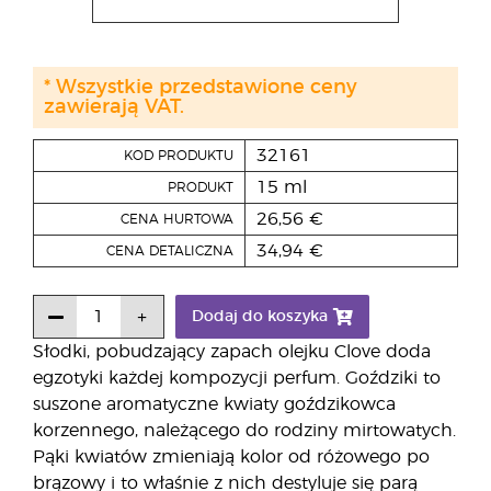
* Wszystkie przedstawione ceny
zawierają VAT.
32161
KOD PRODUKTU
15 ml
PRODUKT
26,56 €
CENA HURTOWA
34,94 €
CENA DETALICZNA
Dodaj do koszyka
Słodki, pobudzający zapach olejku Clove doda
egzotyki każdej kompozycji perfum. Goździki to
suszone aromatyczne kwiaty goździkowca
korzennego, należącego do rodziny mirtowatych.
Pąki kwiatów zmieniają kolor od różowego po
brązowy i to właśnie z nich destyluje się parą