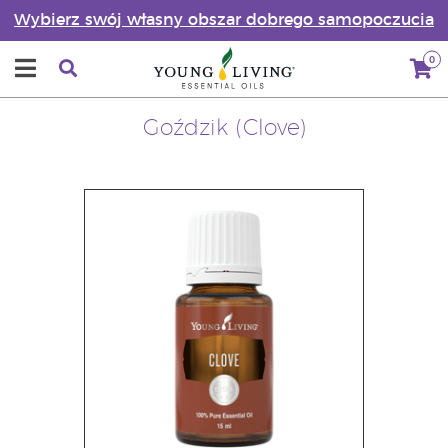
Wybierz swój własny obszar dobrego samopoczucia
0
Goździk (Clove)