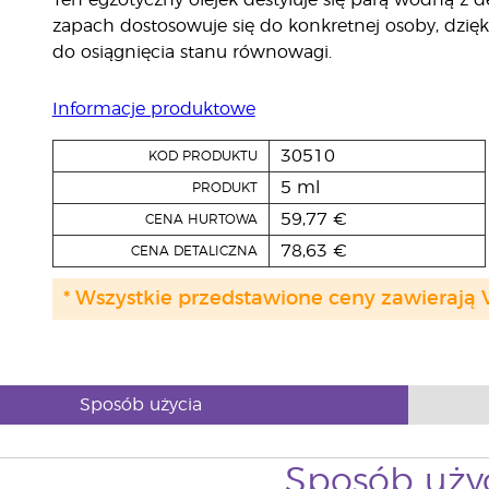
Ten egzotyczny olejek destyluje się parą wodną z de
zapach dostosowuje się do konkretnej osoby, dzięki
do osiągnięcia stanu równowagi.
Informacje produktowe
30510
KOD PRODUKTU
5 ml
PRODUKT
59,77 €
CENA HURTOWA
78,63 €
CENA DETALICZNA
* Wszystkie przedstawione ceny zawierają 
Sposób użycia
Sposób uży