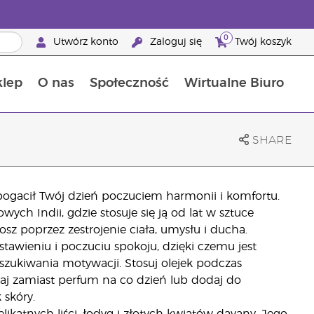
0
Utwórz konto
Zaloguj się
Twój koszyk
klep
O nas
Społeczność
Wirtualne Biuro
ia szansa: 50% zniżki na produkty do pielęgnacji skóry
Dowiedz się więcej o składnikach pokarmowych
Przewodnik po suplementach diety Young Living
Jak używać olejków eterycznych
Korzyści z bycia Brand Partnerem Young Living
SHARE
bogacił Twój dzień poczuciem harmonii i komfortu.
ych Indii, gdzie stosuje się ją od lat w sztuce
z poprzez zestrojenie ciała, umysłu i ducha.
wieniu i poczuciu spokoju, dzięki czemu jest
ukiwania motywacji. Stosuj olejek podczas
waj zamiast perfum na co dzień lub dodaj do
 skóry.