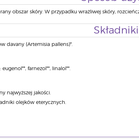
any obszar skóry. W przypadku wrażliwej skóry, rozcień
Składniki
ów davany (Artemisia pallens)*.
ugenol**, farnezol**, linalol**.
ny najwyższej jakości.
ładniki olejków eterycznych.