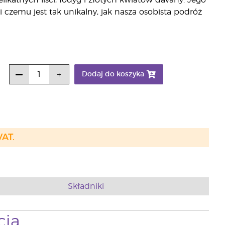
likatnych liści, łodyg i złotych kwiatów davany. Jego
 czemu jest tak unikalny, jak nasza osobista podróż
Dodaj do koszyka
VAT.
Składniki
cia