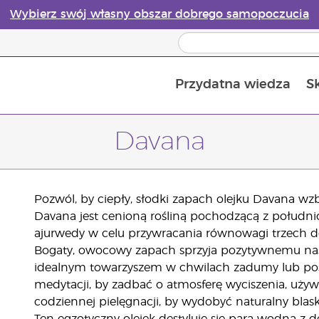
Wybierz swój własny obszar dobrego samopoczucia
Przydatna wiedza
S
Przewodnik po dyfuzorach olejków eterycznych online
Ostatn
Davana
Pozwól, by ciepły, słodki zapach olejku Davana wz
Davana jest cenioną rośliną pochodzącą z południow
ajurwedy w celu przywracania równowagi trzech dos
Bogaty, owocowy zapach sprzyja pozytywnemu nasta
idealnym towarzyszem w chwilach zadumy lub posz
medytacji, by zadbać o atmosferę wyciszenia, uży
codziennej pielęgnacji, by wydobyć naturalny blask