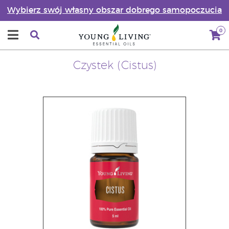
Wybierz swój własny obszar dobrego samopoczucia
0
Czystek (Cistus)