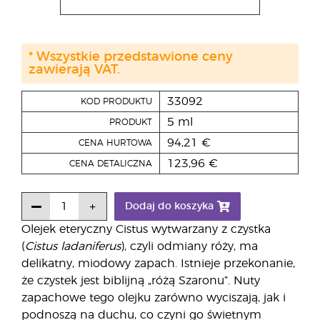
* Wszystkie przedstawione ceny
zawierają VAT.
33092
KOD PRODUKTU
5 ml
PRODUKT
94,21 €
CENA HURTOWA
123,96 €
CENA DETALICZNA
Dodaj do koszyka
Olejek eteryczny Cistus wytwarzany z czystka
(
Cistus ladaniferus
), czyli odmiany róży, ma
delikatny, miodowy zapach. Istnieje przekonanie,
że czystek jest biblijną „różą Szaronu”. Nuty
zapachowe tego olejku zarówno wyciszają, jak i
podnoszą na duchu, co czyni go świetnym