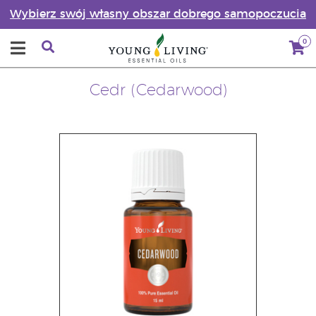
Wybierz swój własny obszar dobrego samopoczucia
0
Cedr (Cedarwood)