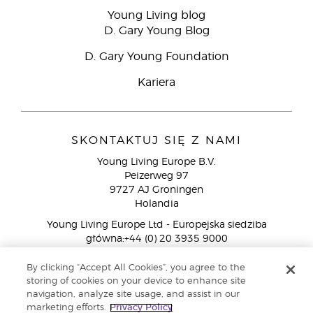
Young Living blog
D. Gary Young Blog
D. Gary Young Foundation
Kariera
SKONTAKTUJ SIĘ Z NAMI
Young Living Europe B.V.
Peizerweg 97
9727 AJ Groningen
Holandia
Young Living Europe Ltd - Europejska siedziba
główna:+44 (0) 20 3935 9000
By clicking “Accept All Cookies”, you agree to the
Copyright © 2021 Young Living Essential Oils. Wszystkie prawa
storing of cookies on your device to enhance site
zastrzeżone. |
Polityka prywatności
navigation, analyze site usage, and assist in our
marketing efforts.
Privacy Policy