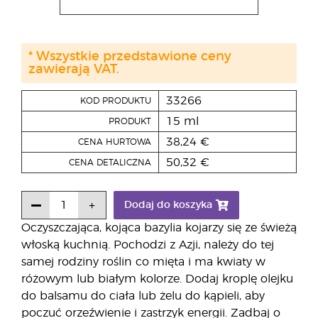
* Wszystkie przedstawione ceny
zawierają VAT.
33266
KOD PRODUKTU
15 ml
PRODUKT
38,24 €
CENA HURTOWA
50,32 €
CENA DETALICZNA
Dodaj do koszyka
Oczyszczająca, kojąca bazylia kojarzy się ze świeżą
włoską kuchnią. Pochodzi z Azji, należy do tej
samej rodziny roślin co mięta i ma kwiaty w
różowym lub białym kolorze. Dodaj kroplę olejku
do balsamu do ciała lub żelu do kąpieli, aby
poczuć orzeźwienie i zastrzyk energii. Zadbaj o