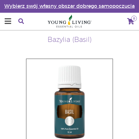
Wybierz swój własny obszar dobrego samopoczucia
0
Bazylia (Basil)