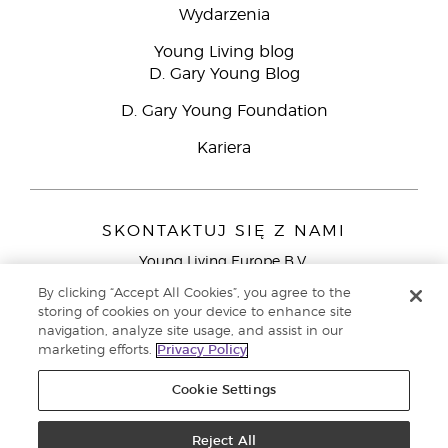
Wydarzenia
Young Living blog
D. Gary Young Blog
D. Gary Young Foundation
Kariera
SKONTAKTUJ SIĘ Z NAMI
Young Living Europe B.V.
Peizerweg 97
By clicking “Accept All Cookies”, you agree to the
9727 AJ Groningen
storing of cookies on your device to enhance site
Holandia
navigation, analyze site usage, and assist in our
marketing efforts.
Privacy Policy
Young Living Europe Ltd - Europejska siedziba
główna:+44 (0) 20 3935 9000
Cookie Settings
Copyright © 2021 Young Living Essential Oils. Wszystkie prawa
zastrzeżone. |
Reject All
Polityka prywatności