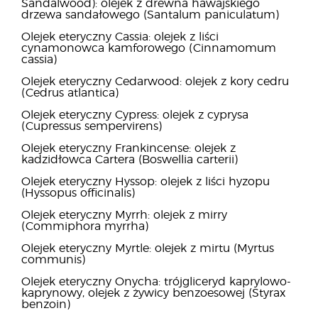
Sandalwood): olejek z drewna hawajskiego
drzewa sandałowego (Santalum paniculatum)
Olejek eteryczny Cassia: olejek z liści
cynamonowca kamforowego (Cinnamomum
cassia)
Olejek eteryczny Cedarwood: olejek z kory cedru
(Cedrus atlantica)
Olejek eteryczny Cypress: olejek z cyprysa
(Cupressus sempervirens)
Olejek eteryczny Frankincense: olejek z
kadzidłowca Cartera (Boswellia carterii)
Olejek eteryczny Hyssop: olejek z liści hyzopu
(Hyssopus officinalis)
Olejek eteryczny Myrrh: olejek z mirry
(Commiphora myrrha)
Olejek eteryczny Myrtle: olejek z mirtu (Myrtus
communis)
Olejek eteryczny Onycha: trójgliceryd kaprylowo-
kaprynowy, olejek z żywicy benzoesowej (Styrax
benzoin)