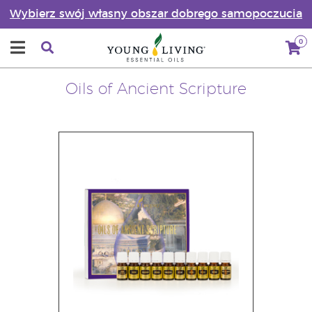
Wybierz swój własny obszar dobrego samopoczucia
0
Oils of Ancient Scripture