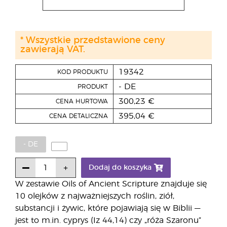
* Wszystkie przedstawione ceny
zawierają VAT.
19342
KOD PRODUKTU
- DE
PRODUKT
300,23 €
CENA HURTOWA
395,04 €
CENA DETALICZNA
- DE
Dodaj do koszyka
W zestawie Oils of Ancient Scripture znajduje się
10 olejków z najważniejszych roślin, ziół,
substancji i żywic, które pojawiają się w Biblii —
jest to m.in. cyprys (Iz 44,14) czy „róża Szaronu”