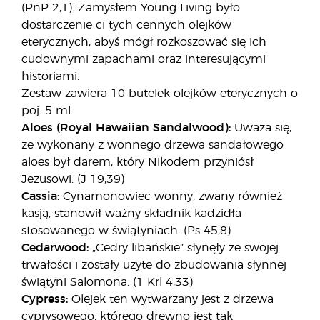
(PnP 2,1). Zamysłem Young Living było
dostarczenie ci tych cennych olejków
eterycznych, abyś mógł rozkoszować się ich
cudownymi zapachami oraz interesującymi
historiami.
Zestaw zawiera 10 butelek olejków eterycznych o
poj. 5 ml.
Aloes (Royal Hawaiian Sandalwood):
Uważa się,
że wykonany z wonnego drzewa sandałowego
aloes był darem, który Nikodem przyniósł
Jezusowi. (J 19,39)
Cassia:
Cynamonowiec wonny, zwany również
kasją, stanowił ważny składnik kadzidła
stosowanego w świątyniach. (Ps 45,8)
Cedarwood:
„Cedry libańskie” słynęły ze swojej
trwałości i zostały użyte do zbudowania słynnej
świątyni Salomona. (1 Krl 4,33)
Cypress:
Olejek ten wytwarzany jest z drzewa
cyprysowego, którego drewno jest tak