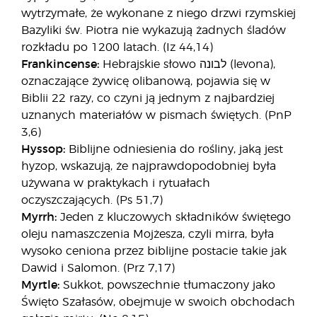
wytrzymałe, że wykonane z niego drzwi rzymskiej
Bazyliki św. Piotra nie wykazują żadnych śladów
rozkładu po 1200 latach. (Iz 44,14)
Frankincense:
Hebrajskie słowo לבונה (levona),
oznaczające żywicę olibanową, pojawia się w
Biblii 22 razy, co czyni ją jednym z najbardziej
uznanych materiałów w pismach świętych. (PnP
3,6)
Hyssop:
Biblijne odniesienia do rośliny, jaką jest
hyzop, wskazują, że najprawdopodobniej była
używana w praktykach i rytuałach
oczyszczających. (Ps 51,7)
Myrrh:
Jeden z kluczowych składników świętego
oleju namaszczenia Mojżesza, czyli mirra, była
wysoko ceniona przez biblijne postacie takie jak
Dawid i Salomon. (Prz 7,17)
Myrtle:
Sukkot, powszechnie tłumaczony jako
Święto Szałasów, obejmuje w swoich obchodach