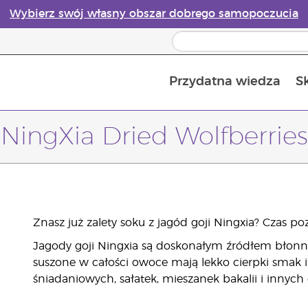
Wybierz swój własny obszar dobrego samopoczucia
Przydatna wiedza
S
Przewodnik po dyfuzorach olejków eterycznych online
Ostatn
NingXia Dried Wolfberries
Znasz już zalety soku z jagód goji Ningxia? Czas
Jagody goji Ningxia są doskonałym źródłem błonn
suszone w całości owoce mają lekko cierpki smak 
śniadaniowych, sałatek, mieszanek bakalii i innych