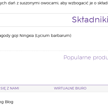
nych dań z suszonymi owocami, aby wzbogacić je o skład
Składnik
agody goji Ningxia (Lycium barbarum)
Popularne prod
SIĘ Z NAMI
WIRTUALNE BIURO
ng Blog