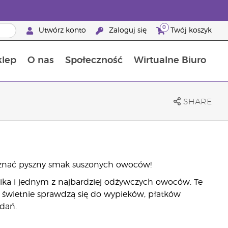
0
Utwórz konto
Zaloguj się
Twój koszyk
klep
O nas
Społeczność
Wirtualne Biuro
ia szansa: 50% zniżki na produkty do pielęgnacji skóry
Dowiedz się więcej o składnikach pokarmowych
Przewodnik po suplementach diety Young Living
Jak używać olejków eterycznych
Korzyści z bycia Brand Partnerem Young Living
SHARE
 poznać pyszny smak suszonych owoców!
ika i jednym z najbardziej odżywczych owoców. Te
i świetnie sprawdzą się do wypieków, płatków
 dań.