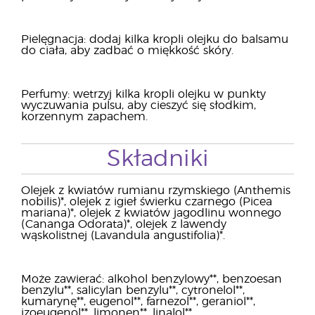
Pielęgnacja: dodaj kilka kropli olejku do balsamu
do ciała, aby zadbać o miękkość skóry.
Perfumy: wetrzyj kilka kropli olejku w punkty
wyczuwania pulsu, aby cieszyć się słodkim,
korzennym zapachem.
Składniki
Olejek z kwiatów rumianu rzymskiego (Anthemis
nobilis)*, olejek z igieł świerku czarnego (Picea
mariana)*, olejek z kwiatów jagodlinu wonnego
(Cananga Odorata)*, olejek z lawendy
wąskolistnej (Lavandula angustifolia)*.
Może zawierać: alkohol benzylowy**, benzoesan
benzylu**, salicylan benzylu**, cytronelol**,
kumarynę**, eugenol**, farnezol**, geraniol**,
izoeugenol**, limonen**, linalol**.