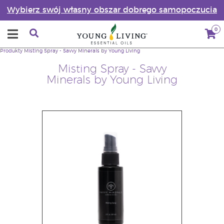
Wybierz swój własny obszar dobrego samopoczucia
0
Produkty
Misting Spray - Savvy Minerals by Young Living
Misting Spray - Savvy
Minerals by Young Living