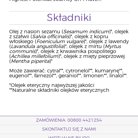
Składniki
Olej z nasion sezamu (
Sesamum indicum
)*, olejek
z szałwii (
Salvia officinalis
)*, olejek z kopru
włoskiego (
Foeniculum vulgare
)*, olejek z lawendy
(
Lavandula angustifolia
)*, olejek z mirtu (
Myrtus
communis
)*, olejek z krwawnika pospolitego
(
Achillea millefolium
)*, olejek z mięty pieprzowej
(
Mentha piperita
)*
Może zawierać: cytral**, cytronelol**, kumarynę**,
eugenol**, farnezol**, geraniol**, limonen**, linalol**.
*Olejek eteryczny najwyższej jakości
**Naturalne składniki olejków eterycznych
ZAMÓWIENIA: 00800 4421254
SKONTAKTUJ SIĘ Z NAMI