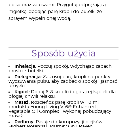
pulsu oraz za uszami. Przygotuj odprężającą
mgiełkę, dodając parę kropli do butelki ze
sprayem wypełnionej wodą.
Sposób użycia
Inhalacja:
Poczuj spokój, wdychając zapach
prosto z butelki.
Pielęgnacja:
Zastosuj parę kropli na punkty
wyczuwania pulsu, aby zadbać o spokój i jasność
umysłu.
Kąpiel:
Dodaj 6-8 kropli do gorącej kąpieli dla
błogiej chwili relaksu.
Masaż:
Rozcieńcz parę kropli w 10 ml
produktu Young Living V-6® Enhanced
Vegetable Oil Complex i wykonaj pobudzający
masaż.
Perfumy:
Pasuje do kompozycji olejków
Highest Potential, Journey On i Raven.