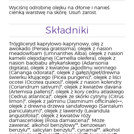
Wyciśnij odrobinę olejku na dłonie i nanieś
cienką warstwę na skórę. Usuń zarost.
Składniki
Trójgliceryd kaprylowo-kaprynowy, olej z
awokado (Persea gratissima), olejek z nasion
meadowfoam (Limnanthes Alba), olejek z nasion
kamelii olejodajnej (Camellia oleifera), olejek z
nasion baobabu afrykańskiego (Adansonia
digitata), olejek z kwiatów jagodlinu wonnego
(Cananga odorata)*, olejek z gałęzi/igieł/drewna
świerku kłującego (Picea pungens)*, olejek z liści
ocotei (Ocotea quixos)*, olejek z nasion kolendry
(Coriandrum sativum)*, olejek z kwiatów davana
(Artemisia pallens)*, olejek z kory cedru atlaskiego
(Cedrus atlantica)*, olejek ze skórki cytryny (Citrus
limon)*, olejek z jaśminu (Jasminum ofﬁcinale)++,
olejek z drewna drzewa sandałowego (Santalum
paniculatum)*, olejek z lawendy (Lavandula
angustifolia)*, olejek z kwiatów róży
damasceńskiej (Rosa damascena)*. Może
zawierać: alkohol benzylowy**, benzoesan
benzylu**, salicylan benzylu**, cynamal**, alkohol