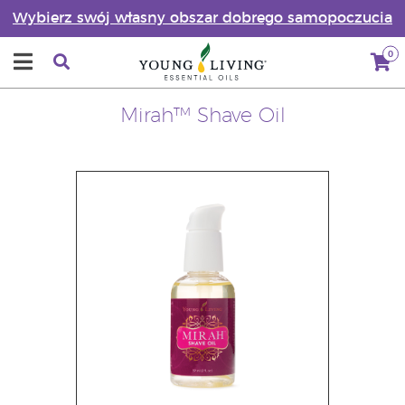
Wybierz swój własny obszar dobrego samopoczucia
0
Mirah™ Shave Oil