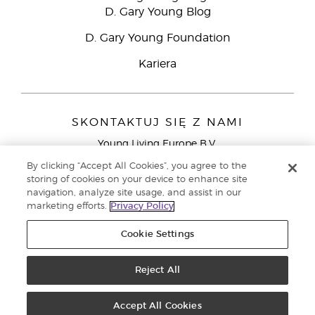
D. Gary Young Blog
D. Gary Young Foundation
Kariera
SKONTAKTUJ SIĘ Z NAMI
Young Living Europe B.V.
Peizerweg 97
By clicking “Accept All Cookies”, you agree to the
9727 AJ Groningen
storing of cookies on your device to enhance site
Holandia
navigation, analyze site usage, and assist in our
marketing efforts.
Privacy Policy
Young Living Europe Ltd - Europejska siedziba
główna:+44 (0) 20 3935 9000
Cookie Settings
Copyright © 2021 Young Living Essential Oils. Wszystkie prawa
zastrzeżone. |
Reject All
Polityka prywatności
Accept All Cookies