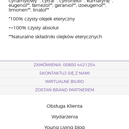
cynamylowy**, cytral**, cytronelol**, kumarynę**,
eugenol**, farnezol**, geraniol**, izoeugenol**,
limonen**, linalol**
*100% czysty olejek eteryczny
++100% czysty absolut
**Naturalne składniki olejków eterycznych
ZAMÓWIENIA: 00800 4421254
SKONTAKTUJ SIĘ Z NAMI
WIRTUALNE BIURO
ZOSTAŃ BRAND PARTNEREM
Obsługa Klienta
Wydarzenia
Young Living blog