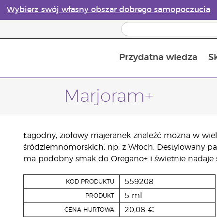
Wybierz swój własny obszar dobrego samopoczucia
Przydatna wiedza
S
Przewodnik po dyfuzorach olejków eterycznych online
Ostatn
Marjoram+
Łagodny, ziołowy majeranek znaleźć można w wiel
śródziemnomorskich, np. z Włoch. Destylowany parą
ma podobny smak do Oregano+ i świetnie nadaje si
559208
KOD PRODUKTU
5 ml
PRODUKT
20,08 €
CENA HURTOWA