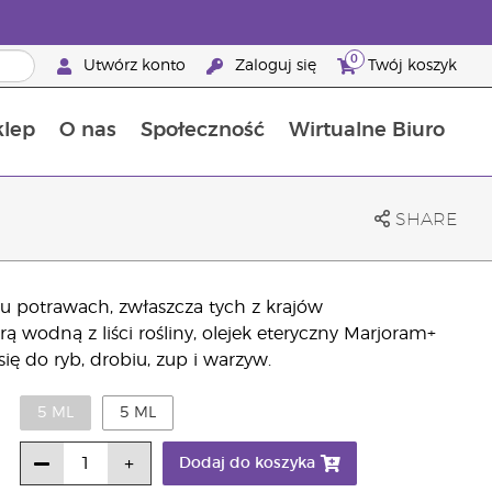
0
Utwórz konto
Zaloguj się
Twój koszyk
klep
O nas
Społeczność
Wirtualne Biuro
ia szansa: 50% zniżki na produkty do pielęgnacji skóry
Dowiedz się więcej o składnikach pokarmowych
Przewodnik po suplementach diety Young Living
Jak używać olejków eterycznych
Korzyści z bycia Brand Partnerem Young Living
SHARE
u potrawach, zwłaszcza tych z krajów
 wodną z liści rośliny, olejek eteryczny Marjoram+
ę do ryb, drobiu, zup i warzyw.
5 ML
5 ML
Dodaj do koszyka