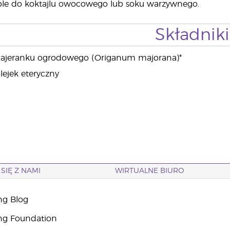
ple do koktajlu owocowego lub soku warzywnego.
Składniki
i majeranku ogrodowego (Origanum majorana)*
lejek eteryczny
SIĘ Z NAMI
WIRTUALNE BIURO
ng Blog
ng Foundation