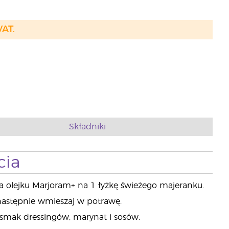
VAT.
Składniki
cia
a olejku Marjoram+ na 1 łyżkę świeżego majeranku.
 następnie wmieszaj w potrawę.
 smak dressingów, marynat i sosów.