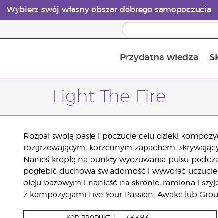
Wybierz swój własny obszar dobrego samopoczucia
Przydatna wiedza
S
Przewodnik po dyfuzorach olejków eterycznych online
Ostatn
Light The Fire
Rozpal swoją pasję i poczucie celu dzięki kompozycji
rozgrzewającym, korzennym zapachem, skrywającym
Nanieś kroplę na punkty wyczuwania pulsu podczas
pogłębić duchową świadomość i wywołać uczucie 
oleju bazowym i nanieść na skronie, ramiona i szyję
z kompozycjami Live Your Passion, Awake lub Grou
33383
KOD PRODUKTU