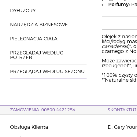
Perfumy:
Pa
DYFUZORY
NARZĘDZIA BIZNESOWE
Olejek z nasi
PIELĘGNACJA CIAŁA
liści/łodyg mas
canadensis
)*, 
czarnego z Nor
PRZEGLĄDAJ WEDŁUG
POTRZEB
Może zawierać: 
izoeugenol**, li
PRZEGLĄDAJ WEDŁUG SEZONU
*100% czysty o
**Naturalne sk
ZAMÓWIENIA: 00800 4421254
SKONTAKTUJ 
Obsługa Klienta
D. Gary You