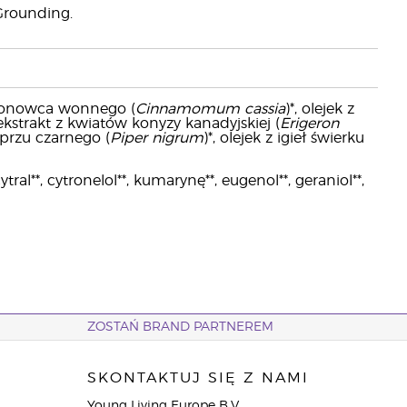
Grounding.
namonowca wonnego (
Cinnamomum cassia
)*, olejek z
 ekstrakt z kwiatów konyzy kanadyjskiej (
Erigeron
eprzu czarnego (
Piper nigrum
)*, olejek z igieł świerku
l**, cytronelol**, kumarynę**, eugenol**, geraniol**,
ZOSTAŃ BRAND PARTNEREM
SKONTAKTUJ SIĘ Z NAMI
Young Living Europe B.V.