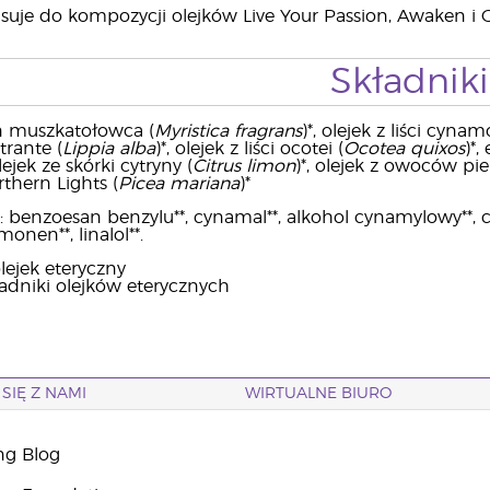
suje do kompozycji olejków Live Your Passion, Awaken i 
Składniki
on muszkatołowca (
Myristica fragrans
)*, olejek z liści cy
trante (
Lippia alba
)*, olejek z liści ocotei (
Ocotea quixos
)*,
olejek ze skórki cytryny (
Citrus limon
)*, olejek z owoców pi
thern Lights (
Picea mariana
)*
benzoesan benzylu**, cynamal**, alkohol cynamylowy**, cytra
monen**, linalol**.
lejek eteryczny
ładniki olejków eterycznych
SIĘ Z NAMI
WIRTUALNE BIURO
ng Blog