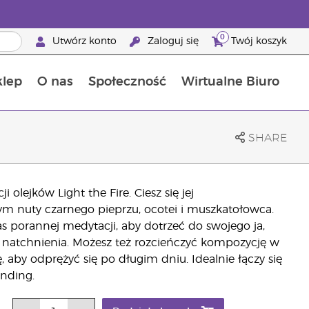
0
Utwórz konto
Zaloguj się
Twój koszyk
klep
O nas
Społeczność
Wirtualne Biuro
ia szansa: 50% zniżki na produkty do pielęgnacji skóry
Dowiedz się więcej o składnikach pokarmowych
Przewodnik po suplementach diety Young Living
Jak używać olejków eterycznych
Korzyści z bycia Brand Partnerem Young Living
SHARE
 olejków Light the Fire. Ciesz się jej
 nuty czarnego pieprzu, ocotei i muszkatołowca.
 porannej medytacji, aby dotrzeć do swojego ja,
natchnienia. Możesz też rozcieńczyć kompozycję w
, aby odprężyć się po długim dniu. Idealnie łączy się
nding.