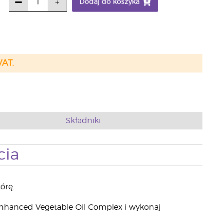
Dodaj do koszyka
VAT.
Składniki
cia
órę.
Enhanced Vegetable Oil Complex i wykonaj