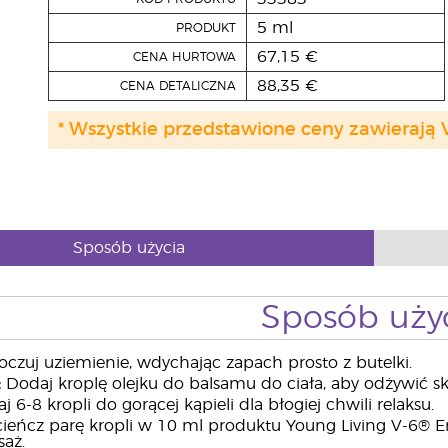
5 ml
PRODUKT
67,15 €
CENA HURTOWA
88,35 €
CENA DETALICZNA
* Wszystkie przedstawione ceny zawierają 
Sposób użycia
Sposób uży
czuj uziemienie, wdychając zapach prosto z butelki.
:
Dodaj kroplę olejku do balsamu do ciała, aby odżywić sk
 6-8 kropli do gorącej kąpieli dla błogiej chwili relaksu.
ieńcz parę kropli w 10 ml produktu Young Living V-6® 
aż.