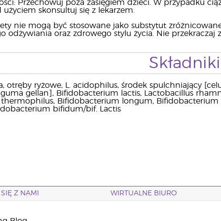
ości: Przechowuj poza zasięgiem dzieci. W przypadku ciąż
 użyciem skonsultuj się z lekarzem.
ety nie mogą być stosowane jako substytut zróżnicowane
 odżywiania oraz zdrowego stylu życia. Nie przekraczaj z
Składniki
 otręby ryżowe, L. acidophilus, środek spulchniający [celu
guma gellan], Bifidobacterium lactis, Lactobacillus rham
thermophilus, Bifidobacterium longum, Bifidobacterium bre
idobacterium bifidum/bif. Lactis
SIĘ Z NAMI
WIRTUALNE BIURO