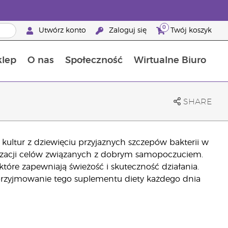
0
Utwórz konto
Zaloguj się
Twój koszyk
klep
O nas
Społeczność
Wirtualne Biuro
ia szansa: 50% zniżki na produkty do pielęgnacji skóry
Dowiedz się więcej o składnikach pokarmowych
Przewodnik po suplementach diety Young Living
Jak używać olejków eterycznych
Korzyści z bycia Brand Partnerem Young Living
SHARE
 kultur z dziewięciu przyjaznych szczepów bakterii w
lizacji celów związanych z dobrym samopoczuciem.
tóre zapewniają świeżość i skuteczność działania.
 przyjmowanie tego suplementu diety każdego dnia