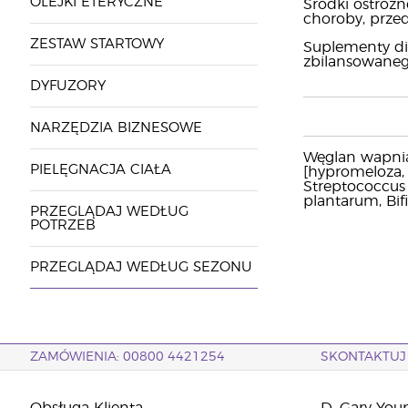
OLEJKI ETERYCZNE
Środki ostrożn
choroby, przed
ZESTAW STARTOWY
Suplementy di
zbilansowanego
DYFUZORY
NARZĘDZIA BIZNESOWE
Węglan wapnia,
PIELĘGNACJA CIAŁA
[hypromeloza, 
Streptococcus 
plantarum, Bif
PRZEGLĄDAJ WEDŁUG
POTRZEB
PRZEGLĄDAJ WEDŁUG SEZONU
ZAMÓWIENIA: 00800 4421254
SKONTAKTUJ 