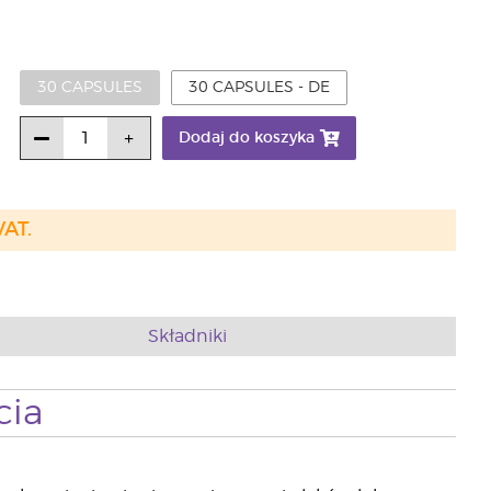
30 CAPSULES
30 CAPSULES - DE
Dodaj do koszyka
VAT.
Składniki
cia