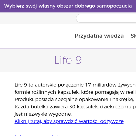
Wybierz swój własny obszar dobrego samopoczucia
Przydatna wiedza
S
Przewodnik po dyfuzorach olejków eterycznych online
Ostatn
Life 9
Life 9 to autorskie połączenie 17 miliardów żywych
formie roślinnych kapsułek, które pomagają w rea
Produkt posiada specjalne opakowanie i nakrętkę, k
Każda butelka zawiera 30 kapsułek, dzięki czemu
jest niezwykle wygodne.
Kliknij tutaj, aby sprawdzić wartości odżywcze