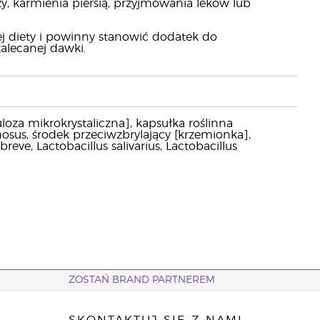
y, karmienia piersią, przyjmowania leków lub
j diety i powinny stanowić dodatek do
alecanej dawki.
loza mikrokrystaliczna], kapsułka roślinna
nosus, środek przeciwzbrylający [krzemionka],
ve, Lactobacillus salivarius, Lactobacillus
ZOSTAŃ BRAND PARTNEREM