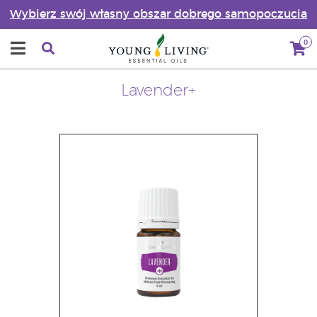
Wybierz swój własny obszar dobrego samopoczucia
0
Lavender+