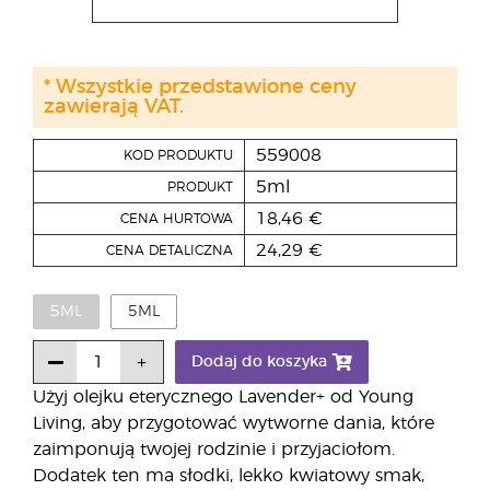
* Wszystkie przedstawione ceny
zawierają VAT.
559008
KOD PRODUKTU
5ml
PRODUKT
18,46 €
CENA HURTOWA
24,29 €
CENA DETALICZNA
5ML
5ML
Dodaj do koszyka
Użyj olejku eterycznego Lavender+ od Young
Living, aby przygotować wytworne dania, które
zaimponują twojej rodzinie i przyjaciołom.
Dodatek ten ma słodki, lekko kwiatowy smak,