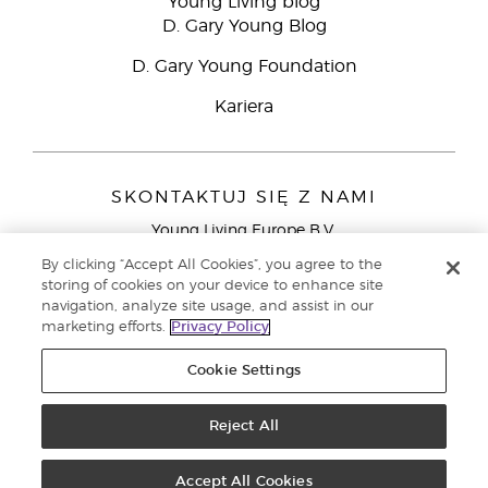
Young Living blog
D. Gary Young Blog
D. Gary Young Foundation
Kariera
SKONTAKTUJ SIĘ Z NAMI
Young Living Europe B.V.
Peizerweg 97
By clicking “Accept All Cookies”, you agree to the
9727 AJ Groningen
storing of cookies on your device to enhance site
Holandia
navigation, analyze site usage, and assist in our
marketing efforts.
Privacy Policy
Young Living Europe Ltd - Europejska siedziba
główna:+44 (0) 20 3935 9000
Cookie Settings
Copyright © 2021 Young Living Essential Oils. Wszystkie prawa
zastrzeżone. |
Reject All
Polityka prywatności
Accept All Cookies