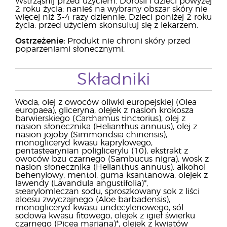
Wstrząśnij przed użyciem. Dorośli i dzieci powyżej
2 roku życia: nanieś na wybrany obszar skóry nie
więcej niż 3-4 razy dziennie. Dzieci poniżej 2 roku
życia: przed użyciem skonsultuj się z lekarzem.
Ostrzeżenie:
Produkt nie chroni skóry przed
poparzeniami słonecznymi.
Składniki
Woda, olej z owoców oliwki europejskiej (Olea
europaea), gliceryna, olejek z nasion krokosza
barwierskiego (Carthamus tinctorius), olej z
nasion słonecznika (Helianthus annuus), olej z
nasion jojoby (Simmondsia chinensis),
monogliceryd kwasu kaprylowego,
pentastearynian poliglicerylu (10), ekstrakt z
owoców bzu czarnego (Sambucus nigra), wosk z
nasion słonecznika (Helianthus annuus), alkohol
behenylowy, mentol, guma ksantanowa, olejek z
lawendy (Lavandula angustifolia)*,
stearylomleczan sodu, sproszkowany sok z liści
aloesu zwyczajnego (Aloe barbadensis),
monogliceryd kwasu undecylenowego, sól
sodowa kwasu fitowego, olejek z igieł świerku
czarnego (Picea mariana)*, olejek z kwiatów