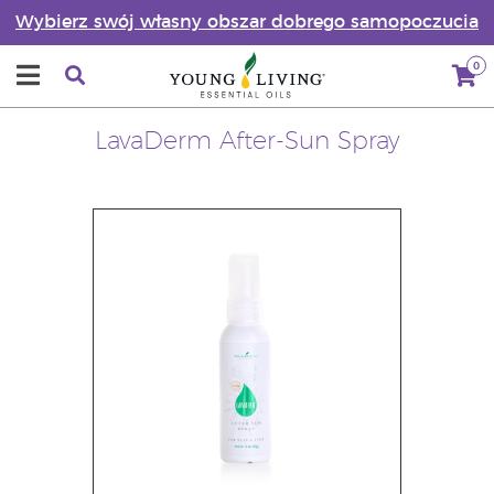
Wybierz swój własny obszar dobrego samopoczucia
0
LavaDerm After-Sun Spray