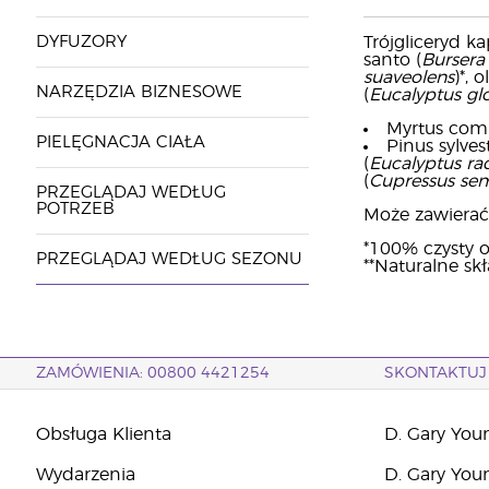
DYFUZORY
Trójgliceryd ka
santo (
Bursera
suaveolens
)*, 
NARZĘDZIA BIZNESOWE
(
Eucalyptus gl
Myrtus commu
PIELĘGNACJA CIAŁA
Pinus sylves
(
Eucalyptus ra
(
Cupressus sem
PRZEGLĄDAJ WEDŁUG
POTRZEB
Może zawierać: c
*100% czysty o
PRZEGLĄDAJ WEDŁUG SEZONU
**Naturalne sk
ZAMÓWIENIA: 00800 4421254
SKONTAKTUJ 
Obsługa Klienta
D. Gary You
Wydarzenia
D. Gary You