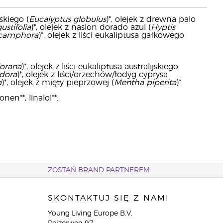
skiego (
Eucalyptus globulus
)*, olejek z drewna palo
stifolia
)*, olejek z nasion dorado azul (
Hyptis
camphora
)*, olejek z liści eukaliptusa gałkowego
orana
)*, olejek z liści eukaliptusa australijskiego
odora
)*, olejek z liści/orzechów/łodyg cyprysa
a
)*, olejek z mięty pieprzowej (
Mentha piperita
)*.
nen**, linalol**.
ZOSTAŃ BRAND PARTNEREM
SKONTAKTUJ SIĘ Z NAMI
Young Living Europe B.V.