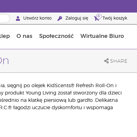
0
Utwórz konto
Zaloguj się
Twój koszyk
klep
O nas
Społeczność
Wirtualne Biuro
ia szansa: 50% zniżki na produkty do pielęgnacji skóry
Dowiedz się więcej o składnikach pokarmowych
Przewodnik po suplementach diety Young Living
Jak używać olejków eterycznych
Korzyści z bycia Brand Partnerem Young Living
On
SHARE
, sięgnij po olejek KidScents® Refresh Roll-On i
y produkt Young Living został stworzony dla dzieci
rednio na klatkę piersiową lub gardło. Delikatna
g R.C.® łagodzi uczucie dyskomfortu i wspomaga