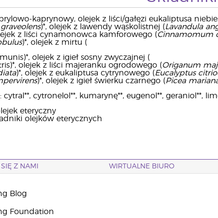
prylowo-kaprynowy, olejek z liści/gałęzi eukaliptusa niebie
 graveolens
)*, olejek z lawendy wąskolistnej (
Lavandula angu
olejek z liści cynamonowca kamforowego (
Cinnamomum 
obulus
)*, olejek z mirtu (
nis)*, olejek z igieł sosny zwyczajnej (
tris)*, olejek z liści majeranku ogrodowego (
Origanum maj
diata
)*, olejek z eukaliptusa cytrynowego (
Eucalyptus citri
pervirens
)*, olejek z igieł świerku czarnego (
Picea marian
ytral**, cytronelol**, kumarynę**, eugenol**, geraniol**, limo
lejek eteryczny
ładniki olejków eterycznych
SIĘ Z NAMI
WIRTUALNE BIURO
ng Blog
ng Foundation