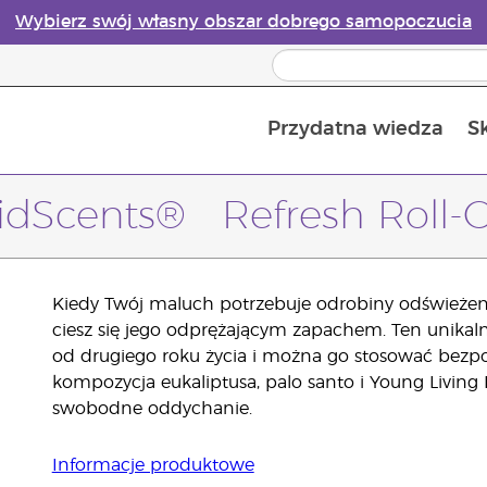
Wybierz swój własny obszar dobrego samopoczucia
Przydatna wiedza
S
Przewodnik po dyfuzorach olejków eterycznych online
Ostatn
idScents® Refresh Roll-
Kiedy Twój maluch potrzebuje odrobiny odświeżenia
ciesz się jego odprężającym zapachem. Ten unikaln
od drugiego roku życia i można go stosować bezpoś
kompozycja eukaliptusa, palo santo i Young Livin
swobodne oddychanie.
Informacje produktowe