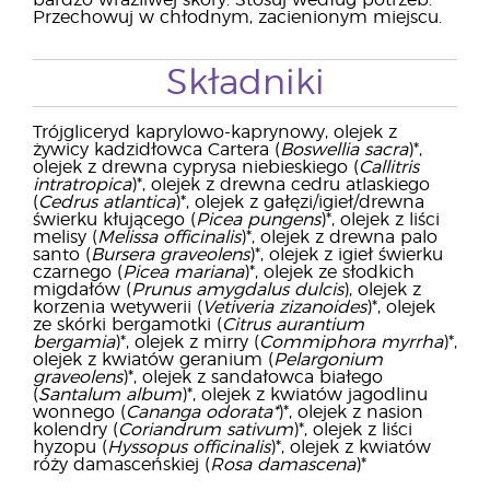
bardzo wrażliwej skóry. Stosuj według potrzeb.
Przechowuj w chłodnym, zacienionym miejscu.
Składniki
Trójgliceryd kaprylowo-kaprynowy, olejek z
żywicy kadzidłowca Cartera (
Boswellia sacra
)*,
olejek z drewna cyprysa niebieskiego (
Callitris
intratropica
)*, olejek z drewna cedru atlaskiego
(
Cedrus atlantica
)*, olejek z gałęzi/igieł/drewna
świerku kłującego (
Picea pungens
)*, olejek z liści
melisy (
Melissa officinalis
)*, olejek z drewna palo
santo (
Bursera graveolens
)*, olejek z igieł świerku
czarnego (
Picea mariana
)*, olejek ze słodkich
migdałów (
Prunus amygdalus dulcis
), olejek z
korzenia wetywerii (
Vetiveria zizanoides
)*, olejek
ze skórki bergamotki (
Citrus aurantium
bergamia
)*, olejek z mirry (
Commiphora myrrha
)*,
olejek z kwiatów geranium (
Pelargonium
graveolens
)*, olejek z sandałowca białego
(
Santalum album
)*, olejek z kwiatów jagodlinu
wonnego (
Cananga odorata*
)*, olejek z nasion
kolendry (
Coriandrum sativum
)*, olejek z liści
hyzopu (
Hyssopus officinalis
)*, olejek z kwiatów
róży damasceńskiej (
Rosa damascena
)*