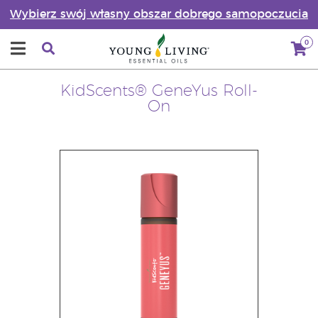
Wybierz swój własny obszar dobrego samopoczucia
0
KidScents® GeneYus Roll-
On