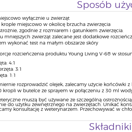
Sposób uży
ejscowo wyłącznie u zwierząt
 krople miejscowo w okolicę brzucha zwierzęcia
trożnie, zgodnie z rozmiarem i gatunkiem zwierzęcia.
 mniejszych zwierząt zalecane jest dodatkowe rozcieńc
em wykonać test na małym obszarze skóry
orcje rozcieńczenia produktu Young Living V-6® w stosu
ta: 4:1
rzęta: 3:1
ta: 1:1
ernie rozprowadzić olejek, zalecamy użycie końcówki z
 kropli w butelce ze sprayem w połączeniu z 30 ml wody
eteryczne muszą być używane ze szczególną ostrożnością
nie do użytku zewnętrznego na zwierzętach. Unikać kont
alecamy konsultację z weterynarzem. Przechowywać w chło
Składniki