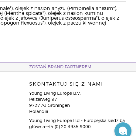
ale*), olejek z nasion anyżu (Pimpinella anisum*),
nej (Mentha spicata*), olejek z nasion kuminu
olejek z jałowca (Juniperus osteosperma*), olejek z
opogon flexuosus*), olejek z paczulki wonnej
ZOSTAŃ BRAND PARTNEREM
SKONTAKTUJ SIĘ Z NAMI
Young Living Europe B.V.
Peizerweg 97
9727 AJ Groningen
Holandia
Young Living Europe Ltd - Europejska siedziba
główna:+44 (0) 20 3935 9000