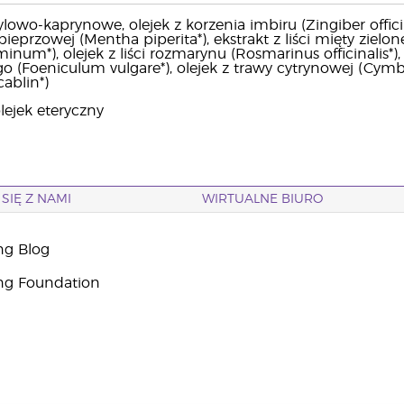
ylowo-kaprynowe, olejek z korzenia imbiru (Zingiber officin
pieprzowej (Mentha piperita*), ekstrakt z liści mięty zielo
um*), olejek z liści rozmarynu (Rosmarinus officinalis*), 
o (Foeniculum vulgare*), olejek z trawy cytrynowej (Cymb
ablin*)
lejek eteryczny
SIĘ Z NAMI
WIRTUALNE BIURO
ng Blog
ng Foundation