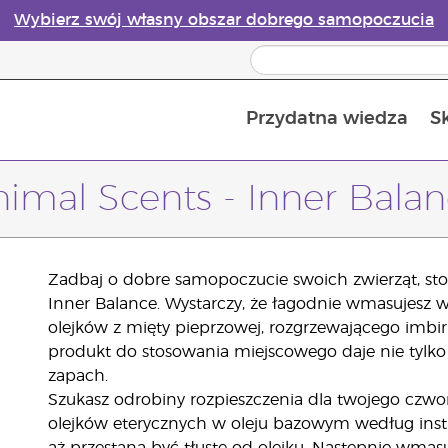
Wybierz swój własny obszar dobrego samopoczucia
Przydatna wiedza
S
Przewodnik po dyfuzorach olejków eterycznych online
Ostatn
imal Scents - Inner Bala
Zadbaj o dobre samopoczucie swoich zwierząt, sto
Inner Balance. Wystarczy, że łagodnie wmasujesz w
olejków z mięty pieprzowej, rozgrzewającego imbi
produkt do stosowania miejscowego daje nie tylko
zapach.
Szukasz odrobiny rozpieszczenia dla twojego czwo
olejków eterycznych w oleju bazowym według instruk