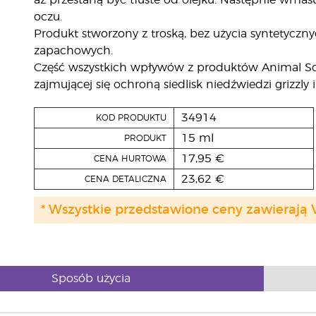
aż przestaną być tłuste od olejku. Następnie wmasu
oczu.
Produkt stworzony z troską, bez użycia syntetyczn
zapachowych.
Część wszystkich wpływów z produktów Animal Scent
zajmującej się ochroną siedlisk niedźwiedzi grizzly 
34914
KOD PRODUKTU
15 ml
PRODUKT
17,95 €
CENA HURTOWA
23,62 €
CENA DETALICZNA
* Wszystkie przedstawione ceny zawierają 
Sposób użycia