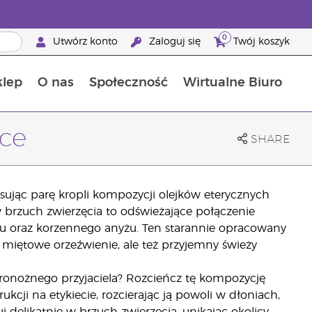
0
Utwórz konto
Zaloguj się
Twój koszyk
klep
O nas
Społeczność
Wirtualne Biuro
ia szansa: 50% zniżki na produkty do pielęgnacji skóry
Dowiedz się więcej o składnikach pokarmowych
Przewodnik po suplementach diety Young Living
Jak używać olejków eterycznych
Korzyści z bycia Brand Partnerem Young Living
nce
SHARE
sując parę kropli kompozycji olejków eterycznych
 brzuch zwierzęcia to odświeżające połączenie
ru oraz korzennego anyżu. Ten starannie opracowany
 miętowe orzeźwienie, ale też przyjemny świeży
ronożnego przyjaciela? Rozcieńcz tę kompozycję
cji na etykiecie, rozcierając ją powoli w dłoniach,