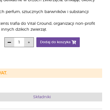
j delikatnie w brzuch zwierzęcia, unikając okolicy
ych perfum, sztucznych barwników i substancji
s trafia do Vital Ground, organizacji non-profit
i innych dzikich zwierząt.
Dodaj do koszyka
VAT.
Składniki