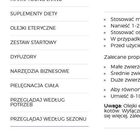
SUPLEMENTY DIETY
Stosować mi
Nanieść 1-2
OLEJKI ETERYCZNE
Stosować os
W przypadku
ZESTAW STARTOWY
Przed użyci
DYFUZORY
Zalecane prop
Małe zwierzę
NARZĘDZIA BIZNESOWE
Średnie zwie
Duże zwierzę
PIELĘGNACJA CIAŁA
Aby równomi
Umieść 8-10
PRZEGLĄDAJ WEDŁUG
POTRZEB
Uwaga:
Olejki 
kotów. Wyłącz
się więcej, z
PRZEGLĄDAJ WEDŁUG SEZONU