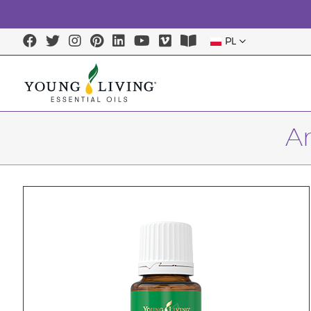
PL
An