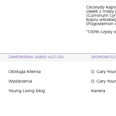
Glicerydy kapr
olejek z mięty 
(Cuminum cymin
kopru włoskieg
(Pogostemon c
*100% czysty o
ZAMÓWIENIA: 00800 4421254
SKONTAKTUJ 
Obsługa Klienta
D. Gary You
Wydarzenia
D. Gary You
Young Living blog
Kariera