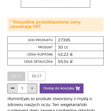
* Wszystkie przedstawione ceny
zawierają VAT.
27395
KOD PRODUKTU
30 ct
PRODUKT
42,22 €
CENA HURTOWA
55,54 €
CENA DETALICZNA
30 CT
30 CT
Dodaj do koszyka
IlluminEyes to produkt stworzony z myślą o
zdrowiu naszych oczu. Ten wegetariański
suplement diety zawiera niezbędne składniki