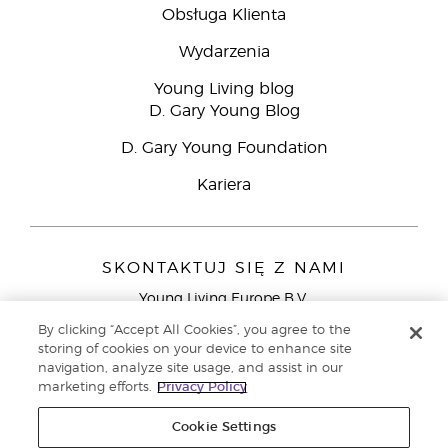
Obsługa Klienta
Wydarzenia
Young Living blog
D. Gary Young Blog
D. Gary Young Foundation
Kariera
SKONTAKTUJ SIĘ Z NAMI
Young Living Europe B.V.
Peizerweg 97
By clicking “Accept All Cookies”, you agree to the
9727 AJ Groningen
storing of cookies on your device to enhance site
Holandia
navigation, analyze site usage, and assist in our
marketing efforts.
Privacy Policy
Young Living Europe Ltd - Europejska siedziba
główna:+44 (0) 20 3935 9000
Cookie Settings