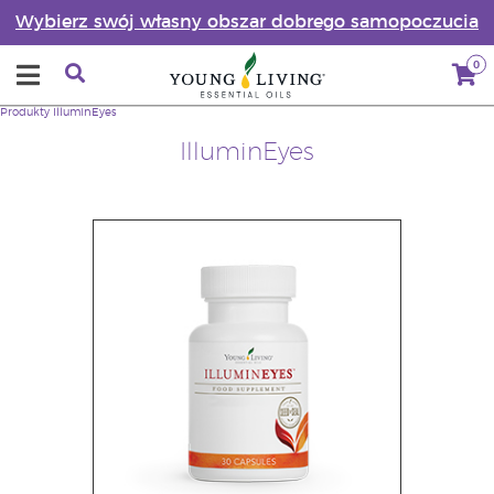
Wybierz swój własny obszar dobrego samopoczucia
0
Produkty
IlluminEyes
IlluminEyes